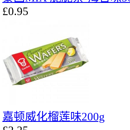
£0.95
嘉顿威化榴莲味200g