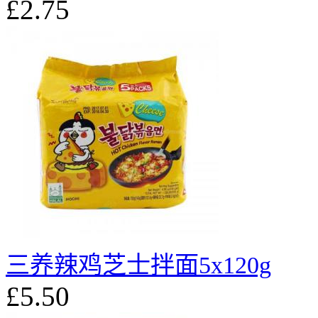
£2.75
三养辣鸡芝士拌面5x120g
£5.50