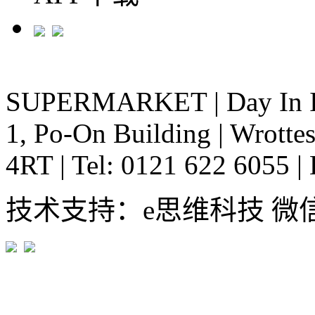
SUPERMARKET
|
Day In 
1, Po-On Building
|
Wrottes
4RT
|
Tel: 0121 622 6055
|
技术支持：e思维科技 微信:em