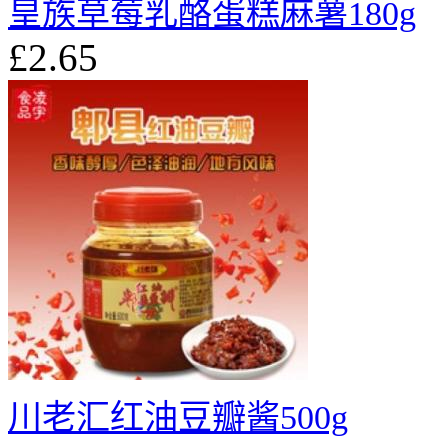
皇族草莓乳酪蛋糕麻薯180g
£2.65
川老汇红油豆瓣酱500g