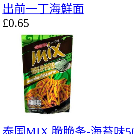
出前一丁海鮮面
£0.65
泰国MIX 脆脆条-海苔味5