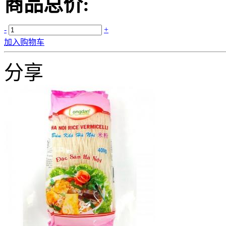
商品总价:
-
+
加入购物车
分享