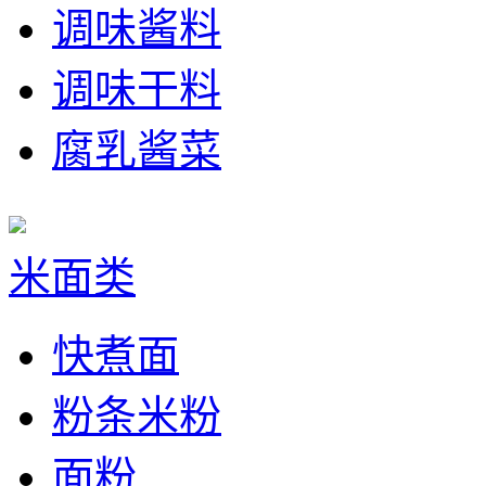
调味酱料
调味干料
腐乳酱菜
米面类
快煮面
粉条米粉
面粉