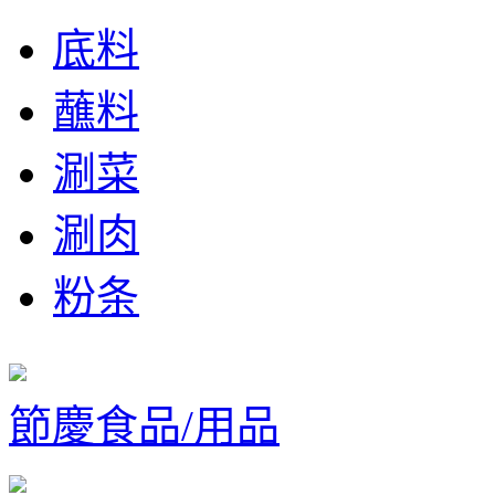
底料
蘸料
涮菜
涮肉
粉条
節慶食品/用品