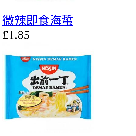
微辣即食海蜇
£1.85