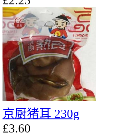
£2.25
京厨猪耳 230g
£3.60