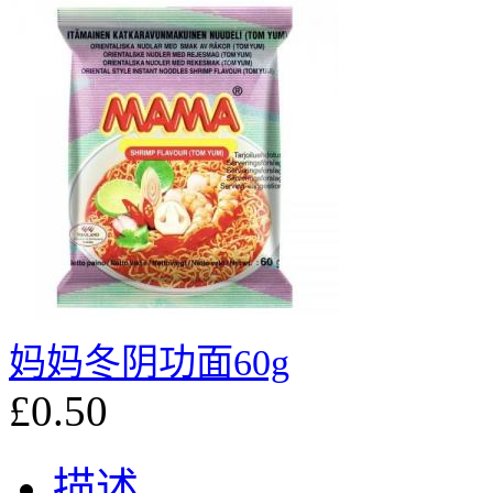
妈妈冬阴功面60g
£0.50
描述