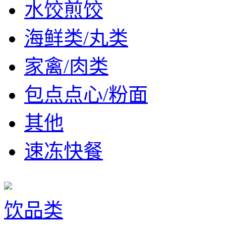
水饺煎饺
海鲜类/丸类
家禽/肉类
包点点心/粉面
其他
速冻快餐
饮品类