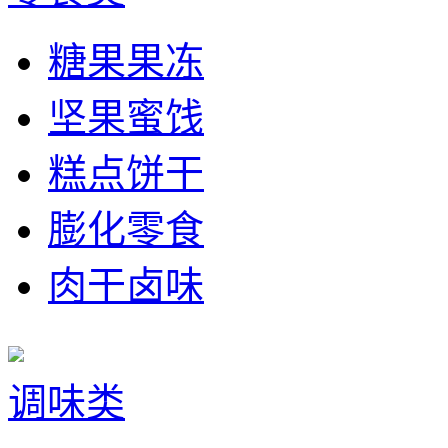
糖果果冻
坚果蜜饯
糕点饼干
膨化零食
肉干卤味
调味类