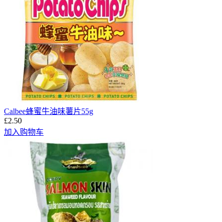
Calbee蜂蜜牛油味薯片55g
£2.50
加入购物车