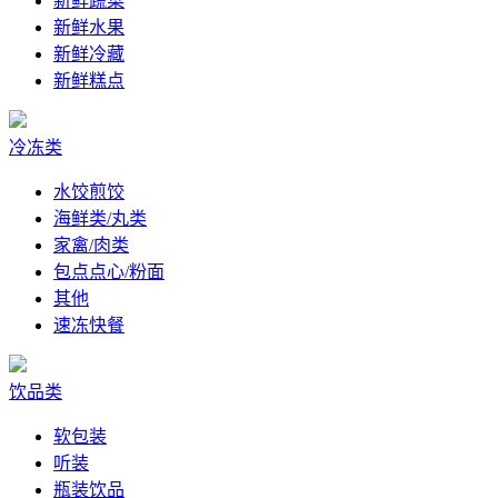
新鲜蔬菜
新鲜水果
新鲜冷藏
新鲜糕点
冷冻类
水饺煎饺
海鲜类/丸类
家禽/肉类
包点点心/粉面
其他
速冻快餐
饮品类
软包装
听装
瓶装饮品