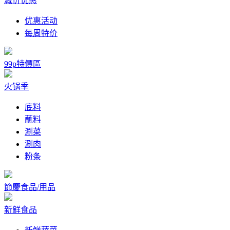
减价优惠
优惠活动
每周特价
99p特價區
火锅季
底料
蘸料
涮菜
涮肉
粉条
節慶食品/用品
新鲜食品