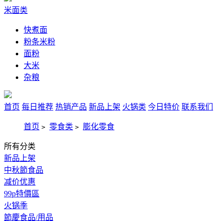
米面类
快煮面
粉条米粉
面粉
大米
杂粮
首页
每日推荐
热销产品
新品上架
火锅类
今日特价
联系我们
首页
零食类
膨化零食
>
>
所有分类
新品上架
中秋節食品
减价优惠
99p特價區
火锅季
節慶食品/用品