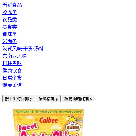
新鲜食品
冷冻类
饮品类
零食类
调味类
米面类
港式风味/干货/汤料
东南亚风味
日韩煮味
健康饮食
日常杂货
健康菜谱
按上架时间排序
按价格排序
按更新时间排序