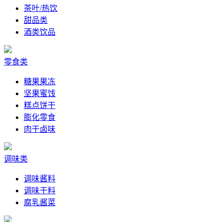
茶叶/热饮
甜品类
酒类饮品
零食类
糖果果冻
坚果蜜饯
糕点饼干
膨化零食
肉干卤味
调味类
调味酱料
调味干料
腐乳酱菜