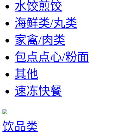
水饺煎饺
海鲜类/丸类
家禽/肉类
包点点心/粉面
其他
速冻快餐
饮品类