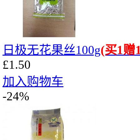
日极无花果丝100g
(买1赠1
£1.50
加入购物车
-24%