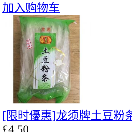
加入购物车
[限时優惠]龙须牌土豆粉条2
£4.50