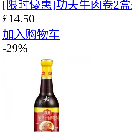
[限时優惠]功夫牛肉卷2盒£1
£14.50
加入购物车
-29%