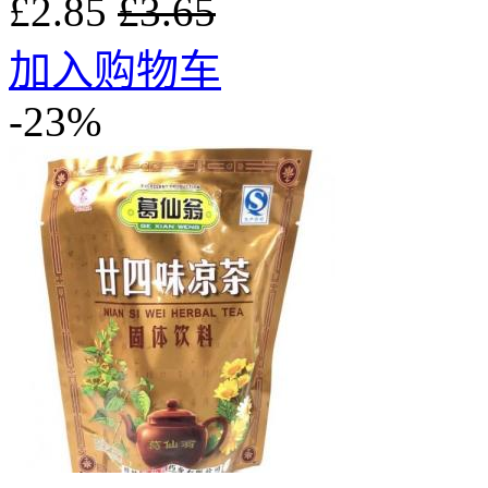
£2.85
£3.65
加入购物车
-23%