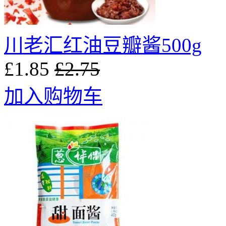
川老汇红油豆瓣酱500g
£1.85
£2.75
加入购物车