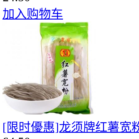
加入购物车
[限时優惠]龙须牌红薯宽粉2