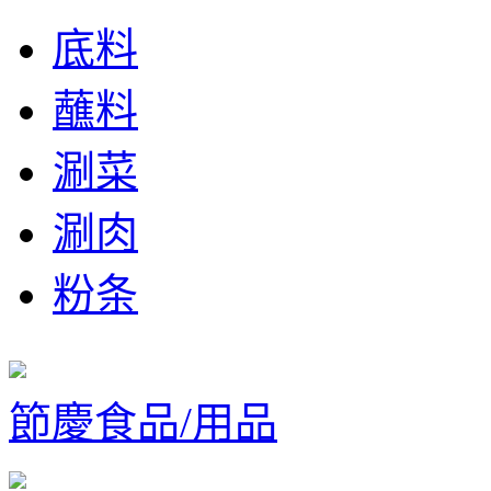
底料
蘸料
涮菜
涮肉
粉条
節慶食品/用品