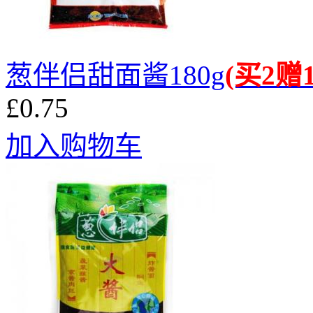
葱伴侣甜面酱180g
(买2赠1
£0.75
加入购物车