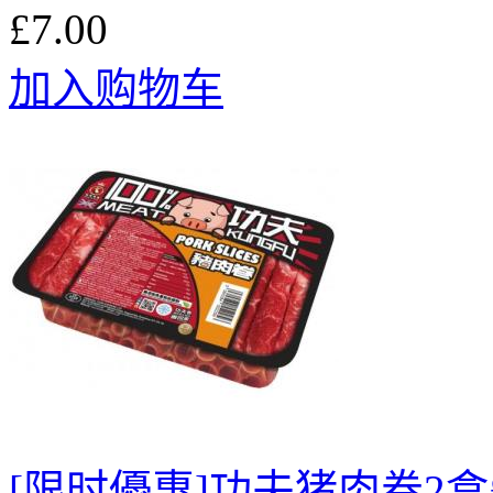
£7.00
加入购物车
[限时優惠]功夫猪肉卷2盒£