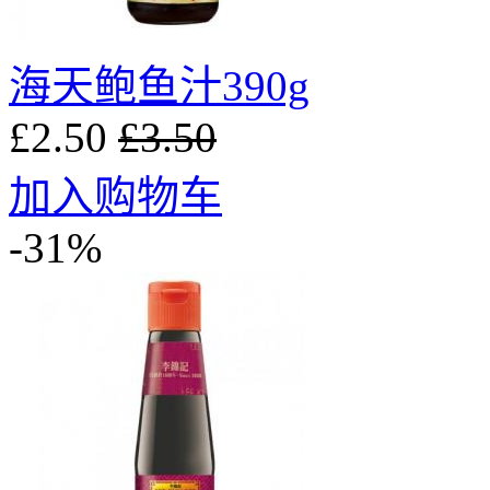
海天鲍鱼汁390g
£2.50
£3.50
加入购物车
-31%