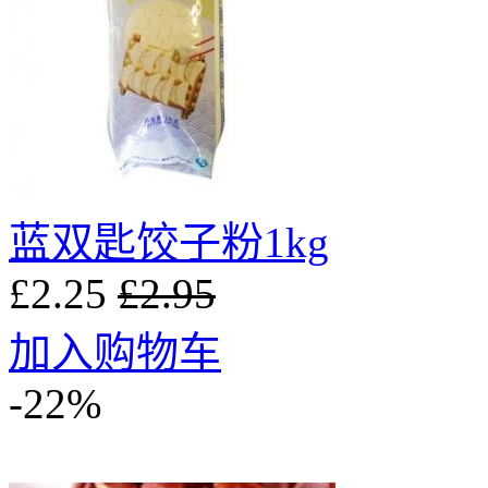
蓝双匙饺子粉1kg
£2.25
£2.95
加入购物车
-22%