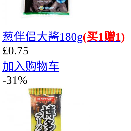
葱伴侣大酱180g
(买1赠1)
£0.75
加入购物车
-31%