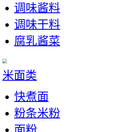
调味酱料
调味干料
腐乳酱菜
米面类
快煮面
粉条米粉
面粉