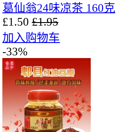
葛仙翁24味凉茶 160克
£1.50
£1.95
加入购物车
-33%