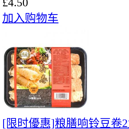
£4.50
加入购物车
[限时優惠]粮膳响铃豆卷2