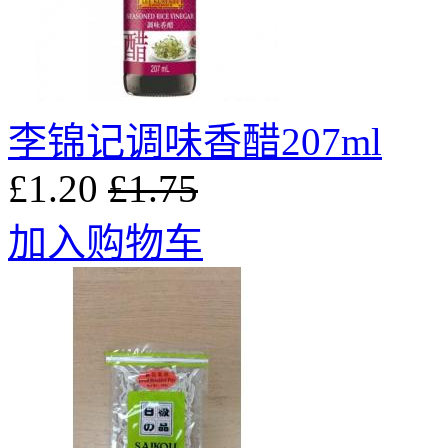
李锦记调味香醋207ml
£1.20
£1.75
加入购物车