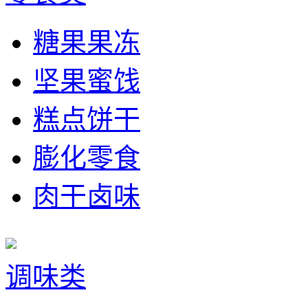
糖果果冻
坚果蜜饯
糕点饼干
膨化零食
肉干卤味
调味类