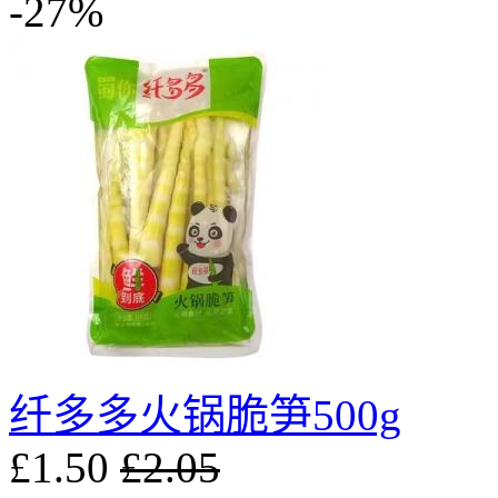
-27%
纤多多火锅脆笋500g
£1.50
£2.05