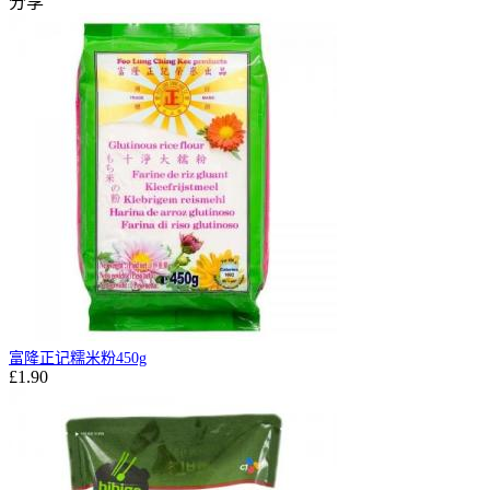
分享
富隆正记糯米粉450g
£1.90