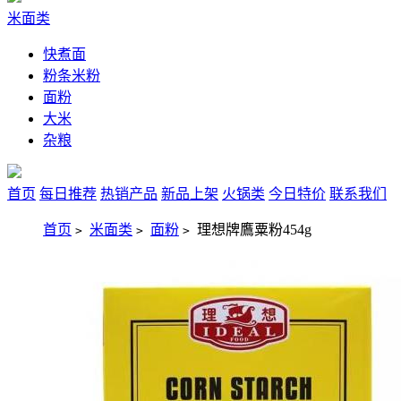
米面类
快煮面
粉条米粉
面粉
大米
杂粮
首页
每日推荐
热销产品
新品上架
火锅类
今日特价
联系我们
首页
米面类
面粉
理想牌鷹粟粉454g
>
>
>