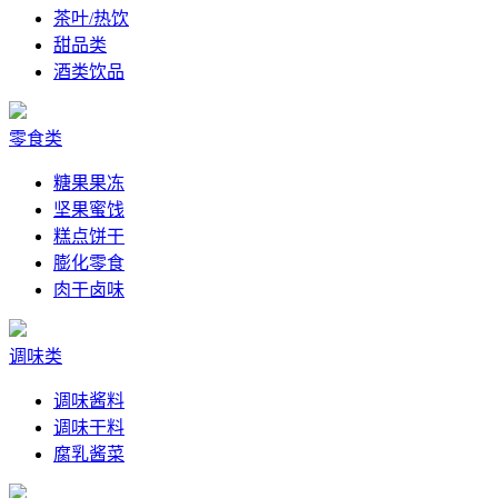
茶叶/热饮
甜品类
酒类饮品
零食类
糖果果冻
坚果蜜饯
糕点饼干
膨化零食
肉干卤味
调味类
调味酱料
调味干料
腐乳酱菜