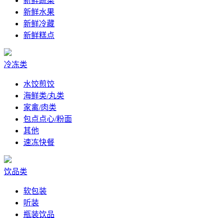
新鲜蔬菜
新鲜水果
新鲜冷藏
新鲜糕点
冷冻类
水饺煎饺
海鲜类/丸类
家禽/肉类
包点点心/粉面
其他
速冻快餐
饮品类
软包装
听装
瓶装饮品