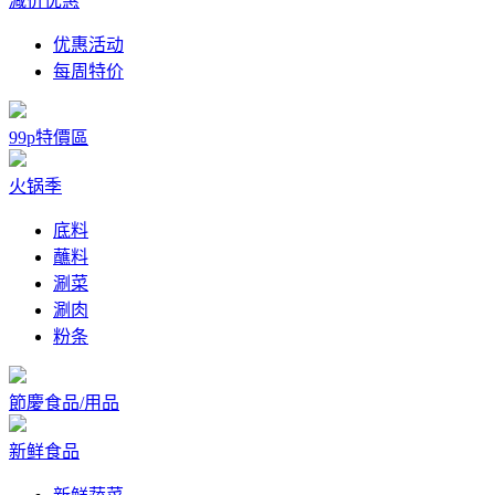
减价优惠
优惠活动
每周特价
99p特價區
火锅季
底料
蘸料
涮菜
涮肉
粉条
節慶食品/用品
新鲜食品