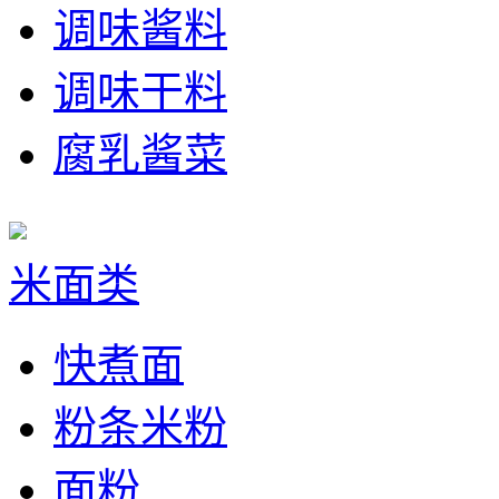
调味酱料
调味干料
腐乳酱菜
米面类
快煮面
粉条米粉
面粉