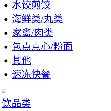
水饺煎饺
海鲜类/丸类
家禽/肉类
包点点心/粉面
其他
速冻快餐
饮品类