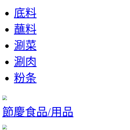
底料
蘸料
涮菜
涮肉
粉条
節慶食品/用品