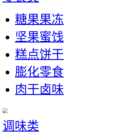
糖果果冻
坚果蜜饯
糕点饼干
膨化零食
肉干卤味
调味类