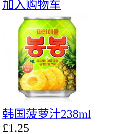
加入购物车
韩国菠萝汁238ml
£1.25