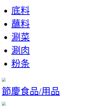
底料
蘸料
涮菜
涮肉
粉条
節慶食品/用品