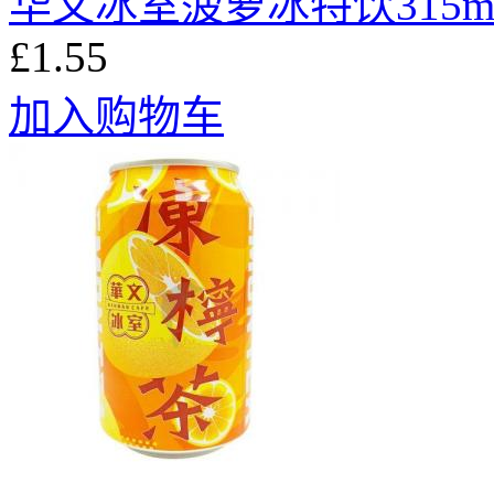
华文冰室菠萝冰特饮315m
£1.55
加入购物车