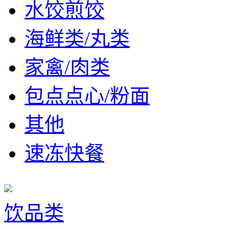
水饺煎饺
海鲜类/丸类
家禽/肉类
包点点心/粉面
其他
速冻快餐
饮品类