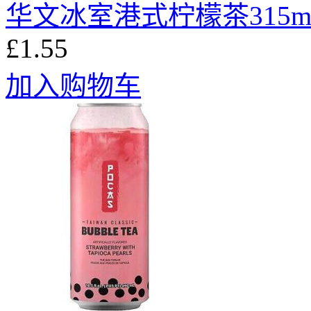
华文冰室港式柠檬茶315m
£1.55
加入购物车