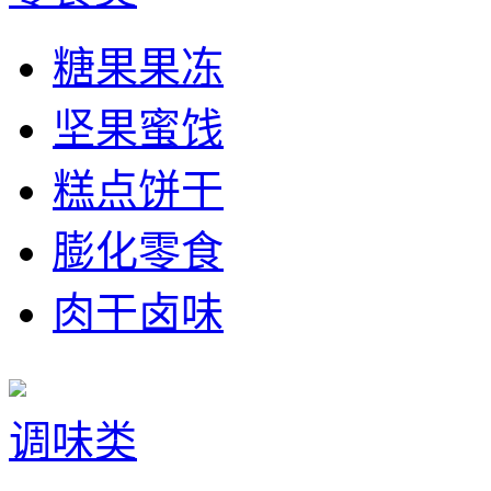
糖果果冻
坚果蜜饯
糕点饼干
膨化零食
肉干卤味
调味类