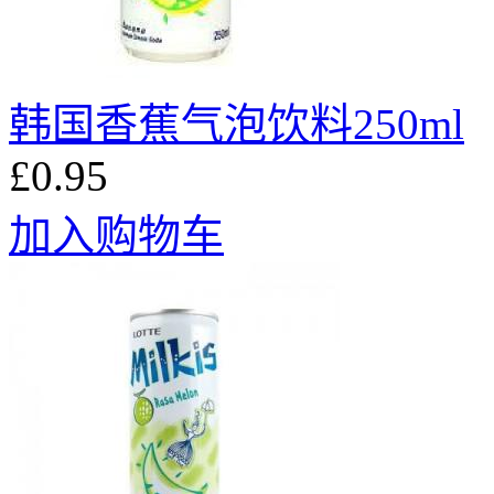
韩国香蕉气泡饮料250ml
£0.95
加入购物车