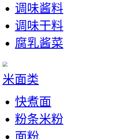
调味酱料
调味干料
腐乳酱菜
米面类
快煮面
粉条米粉
面粉