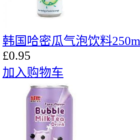
韩国哈密瓜气泡饮料250m
£0.95
加入购物车