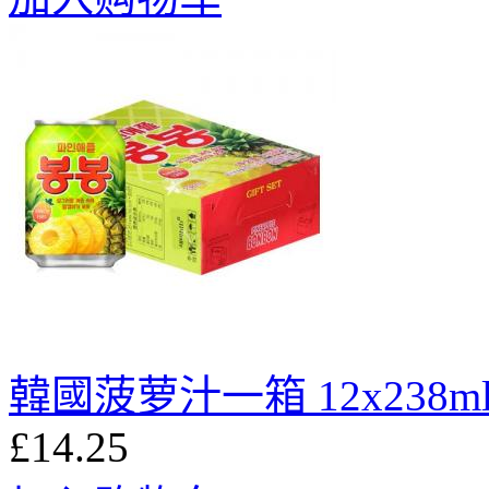
韓國菠萝汁一箱 12x238m
£14.25