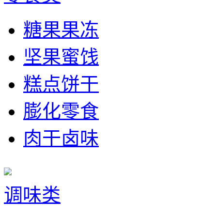
糖果果冻
坚果蜜饯
糕点饼干
膨化零食
肉干卤味
调味类