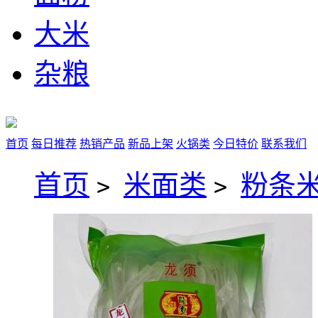
大米
杂粮
首页
每日推荐
热销产品
新品上架
火锅类
今日特价
联系我们
首页
米面类
粉条
>
>