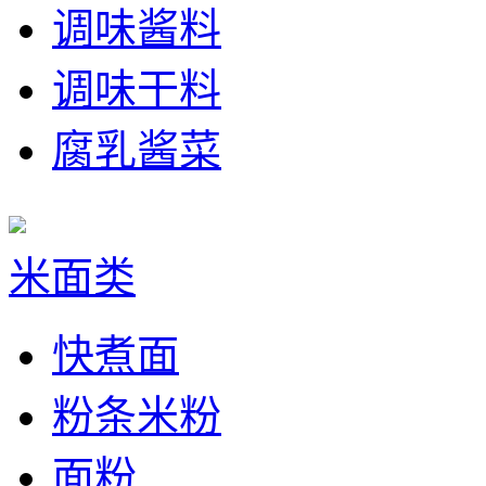
调味酱料
调味干料
腐乳酱菜
米面类
快煮面
粉条米粉
面粉