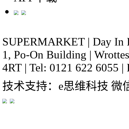
SUPERMARKET
|
Day In 
1, Po-On Building
|
Wrottes
4RT
|
Tel: 0121 622 6055
|
技术支持：e思维科技 微信:em