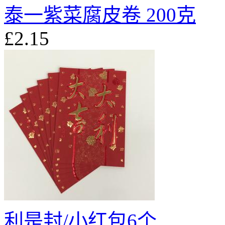
泰一紫菜腐皮卷 200克
£2.15
利是封/小红包6个