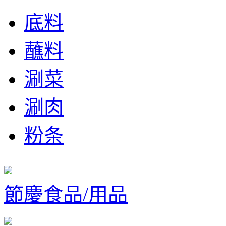
底料
蘸料
涮菜
涮肉
粉条
節慶食品/用品