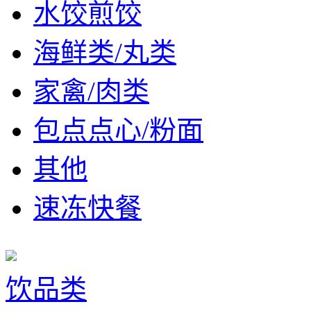
水饺煎饺
海鲜类/丸类
家禽/肉类
包点点心/粉面
其他
速冻快餐
饮品类