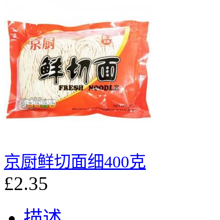
京厨鲜切面细400克
£2.35
描述