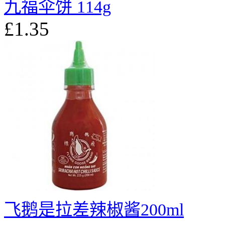
九福伞饼 114g
£1.35
飞鹅是拉差辣椒酱200ml