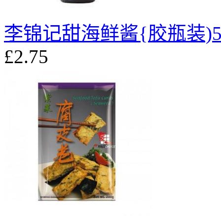
李锦记甜海鲜酱{胶瓶装)56
£2.75