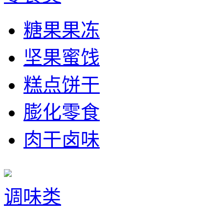
糖果果冻
坚果蜜饯
糕点饼干
膨化零食
肉干卤味
调味类