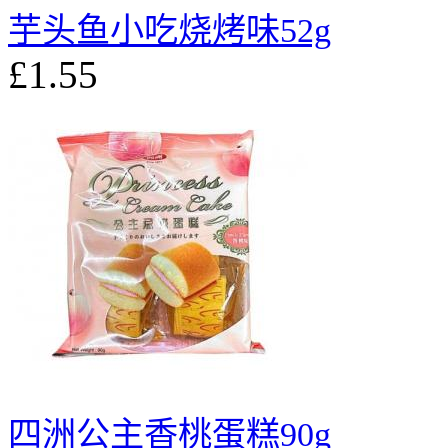
芋头鱼小吃烧烤味52g
£1.55
四洲公主香桃蛋糕90g