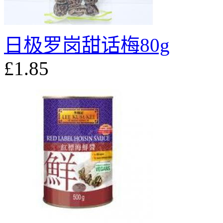
日极罗岗甜话梅80g
£1.85