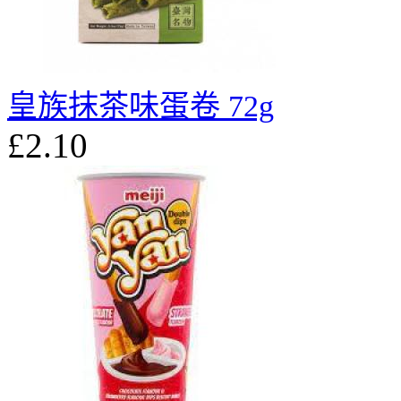
皇族抹茶味蛋卷 72g
£2.10