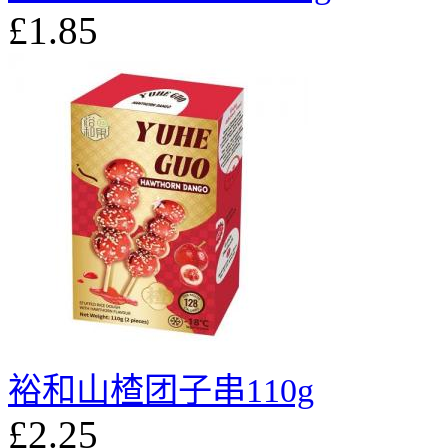
£1.85
裕和山楂团子串110g
£2.25