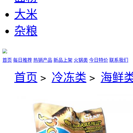
大米
杂粮
首页
每日推荐
热销产品
新品上架
火锅类
今日特价
联系我们
首页
冷冻类
海鲜类
>
>