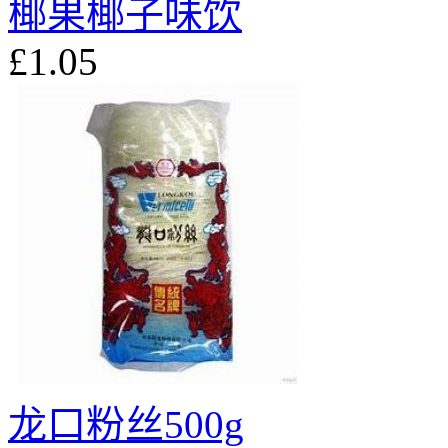
椰果椰子味饮
£1.05
龙口粉丝500g