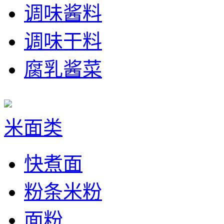
调味酱料
调味干料
腐乳酱菜
米面类
快煮面
粉条米粉
面粉