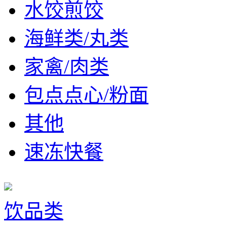
水饺煎饺
海鲜类/丸类
家禽/肉类
包点点心/粉面
其他
速冻快餐
饮品类