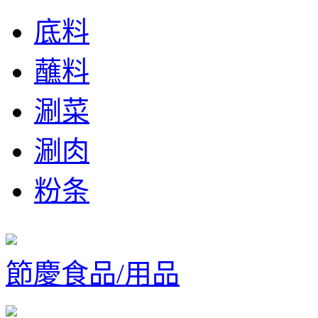
底料
蘸料
涮菜
涮肉
粉条
節慶食品/用品