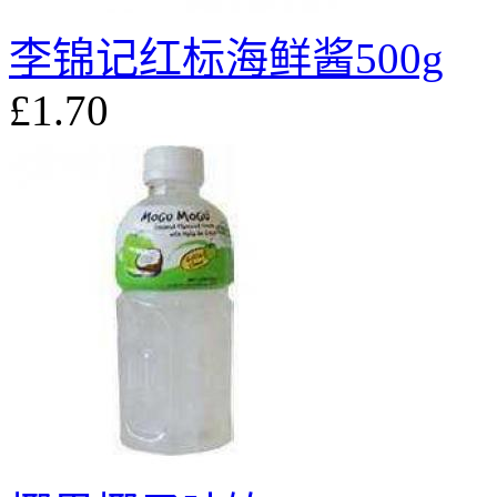
李锦记红标海鲜酱500g
£1.70