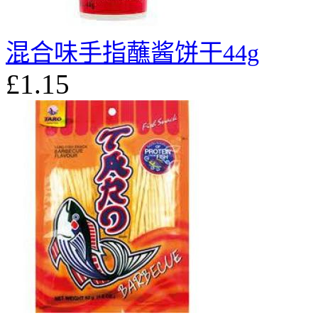
混合味手指蘸酱饼干44g
£1.15