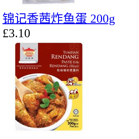
锦记香茜炸鱼蛋 200g
£3.10