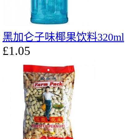
黑加仑子味椰果饮料320ml
£1.05