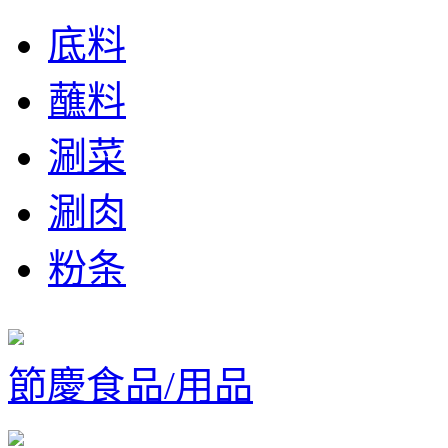
底料
蘸料
涮菜
涮肉
粉条
節慶食品/用品