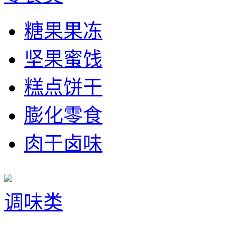
糖果果冻
坚果蜜饯
糕点饼干
膨化零食
肉干卤味
调味类