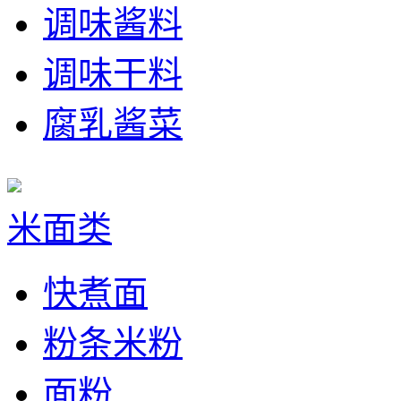
调味酱料
调味干料
腐乳酱菜
米面类
快煮面
粉条米粉
面粉