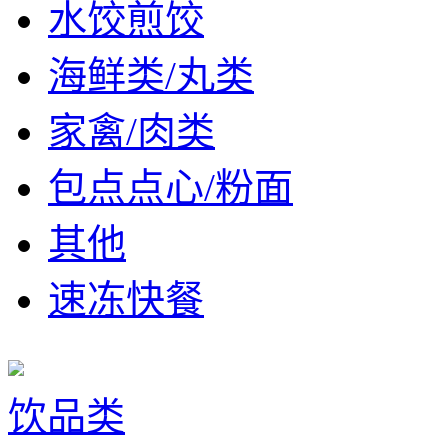
水饺煎饺
海鲜类/丸类
家禽/肉类
包点点心/粉面
其他
速冻快餐
饮品类