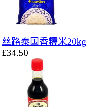
丝路泰国香糯米20kg
£34.50