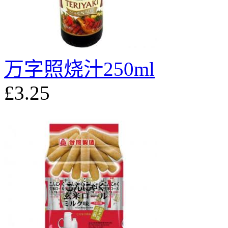
万字照烧汁250ml
£3.25