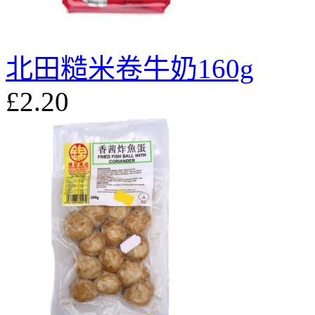
北田糙米卷牛奶160g
£2.20