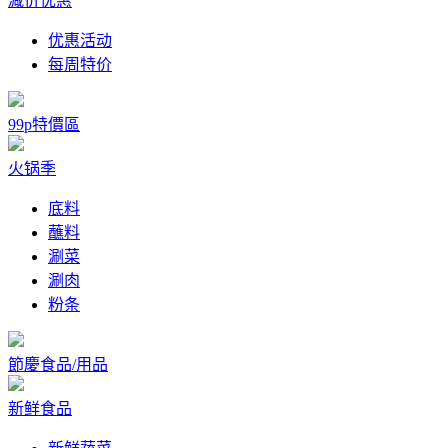
减价优惠
优惠活动
每周特价
99p特價區
火锅季
底料
蘸料
涮菜
涮肉
粉条
節慶食品/用品
新鲜食品