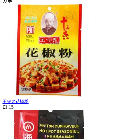
分享
王守义花椒粉
£1.15