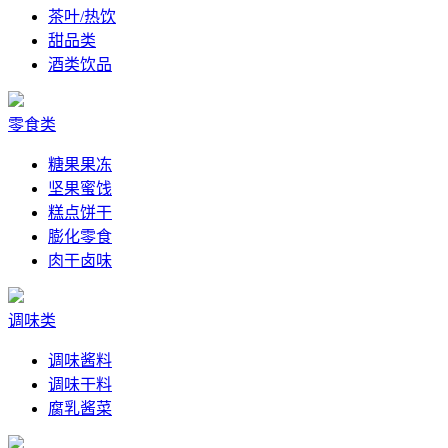
茶叶/热饮
甜品类
酒类饮品
零食类
糖果果冻
坚果蜜饯
糕点饼干
膨化零食
肉干卤味
调味类
调味酱料
调味干料
腐乳酱菜