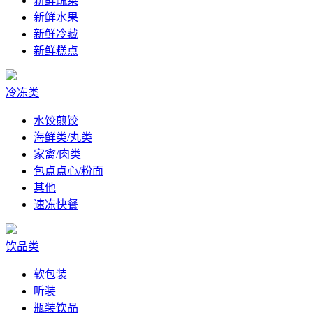
新鲜蔬菜
新鲜水果
新鲜冷藏
新鲜糕点
冷冻类
水饺煎饺
海鲜类/丸类
家禽/肉类
包点点心/粉面
其他
速冻快餐
饮品类
软包装
听装
瓶装饮品