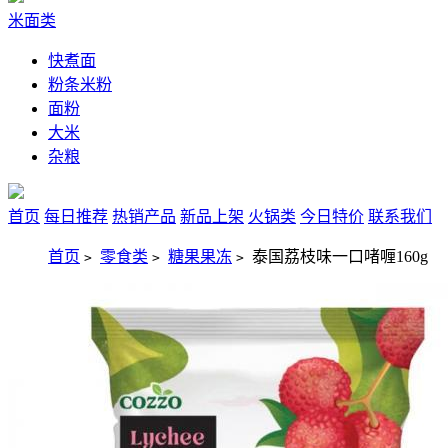
米面类
快煮面
粉条米粉
面粉
大米
杂粮
首页
每日推荐
热销产品
新品上架
火锅类
今日特价
联系我们
首页
零食类
糖果果冻
泰国荔枝味一口啫喱160g
>
>
>