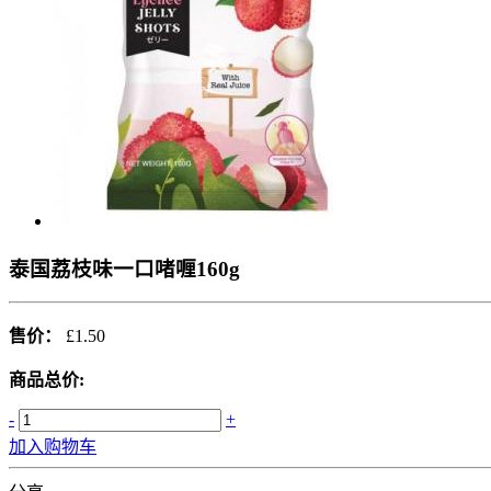
泰国荔枝味一口啫喱160g
售价：
£1.50
商品总价:
-
+
加入购物车