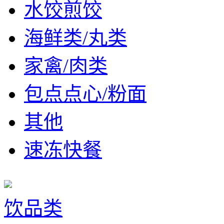
水饺煎饺
海鲜类/丸类
家禽/肉类
包点点心/粉面
其他
速冻快餐
饮品类