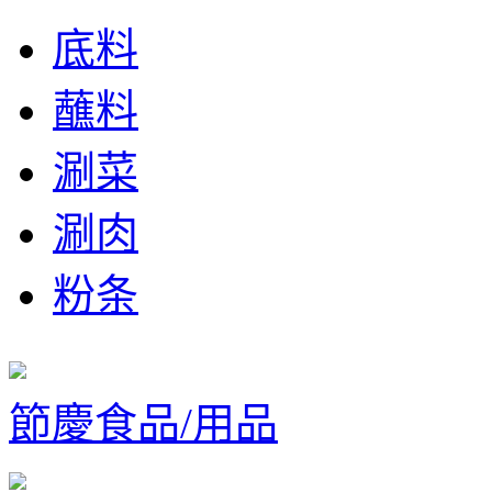
底料
蘸料
涮菜
涮肉
粉条
節慶食品/用品