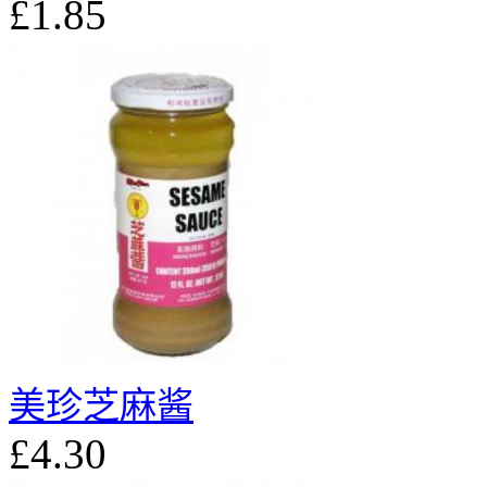
£1.85
美珍芝麻酱
£4.30