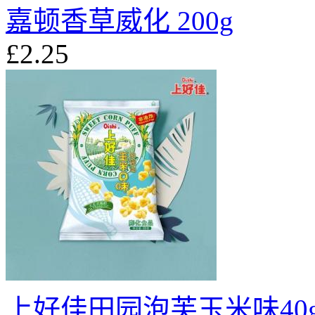
嘉顿香草威化 200g
£2.25
上好佳田园泡芙玉米味40