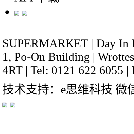
SUPERMARKET
|
Day In 
1, Po-On Building
|
Wrottes
4RT
|
Tel: 0121 622 6055
|
技术支持：e思维科技 微信:em