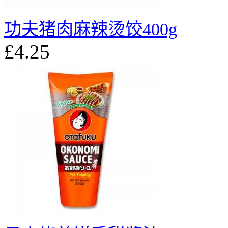
功夫猪肉麻辣烫饺400g
£4.25