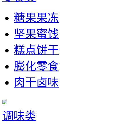
糖果果冻
坚果蜜饯
糕点饼干
膨化零食
肉干卤味
调味类