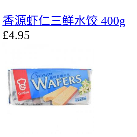
香源虾仁三鲜水饺 400g
£4.95