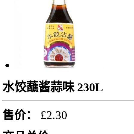
水饺蘸酱蒜味 230L
售价：
£2.30