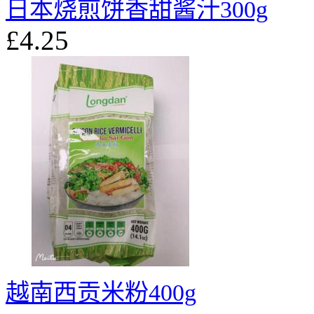
日本烧煎饼香甜酱汁300g
£4.25
越南西贡米粉400g