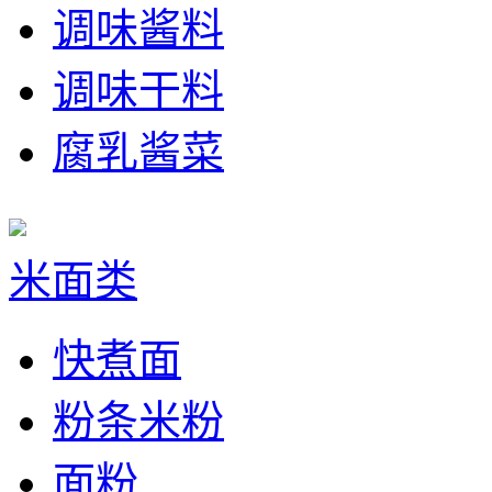
调味酱料
调味干料
腐乳酱菜
米面类
快煮面
粉条米粉
面粉