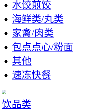
水饺煎饺
海鲜类/丸类
家禽/肉类
包点点心/粉面
其他
速冻快餐
饮品类