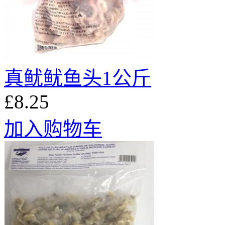
真鱿鱿鱼头1公斤
£8.25
加入购物车