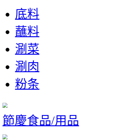
底料
蘸料
涮菜
涮肉
粉条
節慶食品/用品