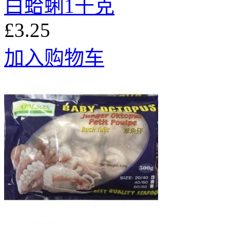
白蛤蜊1千克
£3.25
加入购物车