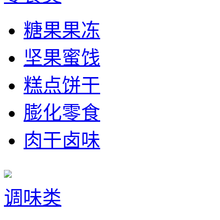
糖果果冻
坚果蜜饯
糕点饼干
膨化零食
肉干卤味
调味类