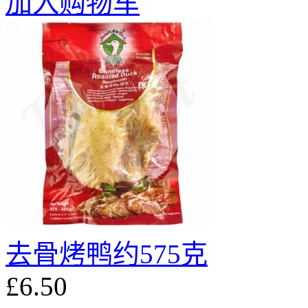
加入购物车
去骨烤鸭约575克
£6.50