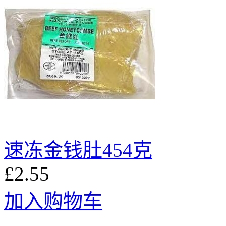
速冻金钱肚454克
£2.55
加入购物车