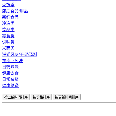
火锅季
節慶食品/用品
新鲜食品
冷冻类
饮品类
零食类
调味类
米面类
港式风味/干货/汤料
东南亚风味
日韩煮味
健康饮食
日常杂货
健康菜谱
按上架时间排序
按价格排序
按更新时间排序