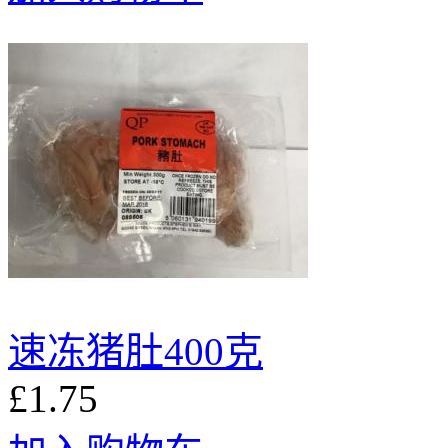
速冻猪肚400克
£1.75