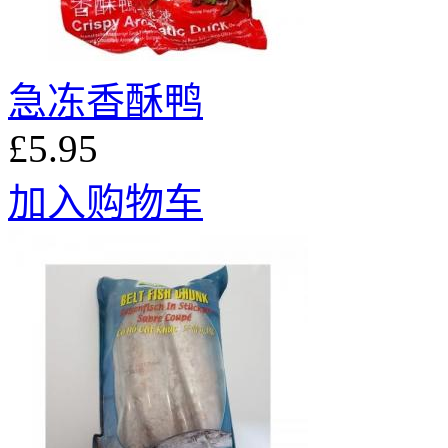
急冻香酥鸭
£5.95
加入购物车