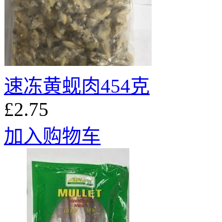
速冻黄蚬肉454克
£2.75
加入购物车