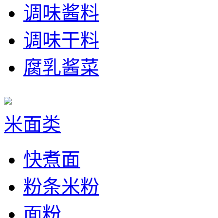
调味酱料
调味干料
腐乳酱菜
米面类
快煮面
粉条米粉
面粉