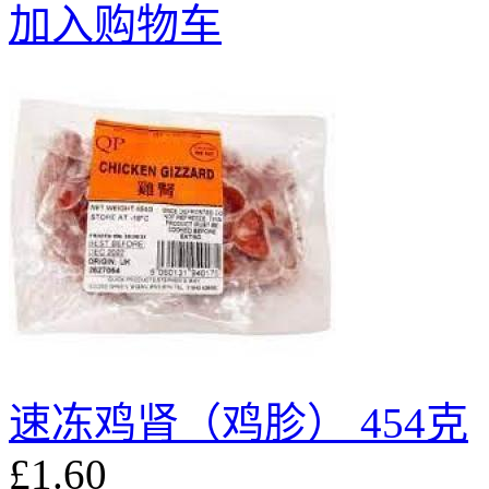
加入购物车
速冻鸡肾（鸡胗） 454克
£1.60