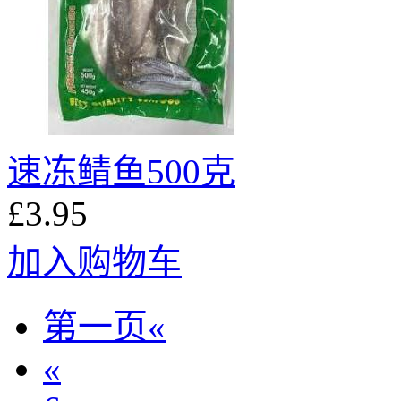
速冻鲭鱼500克
£3.95
加入购物车
第一页«
«