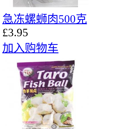
急冻螺蛳肉500克
£3.95
加入购物车