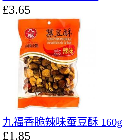
£3.65
九福香脆辣味蚕豆酥 160g
£1.85