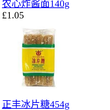
农心炸酱面140g
£1.05
正丰冰片糖454g