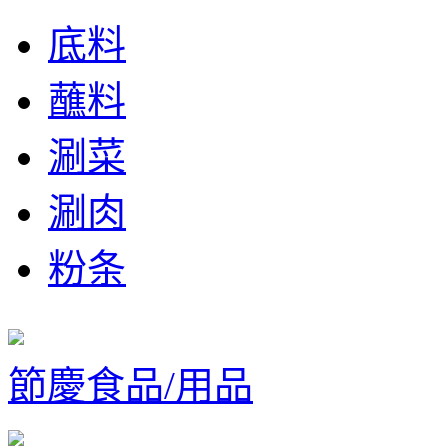
底料
蘸料
涮菜
涮肉
粉条
節慶食品/用品