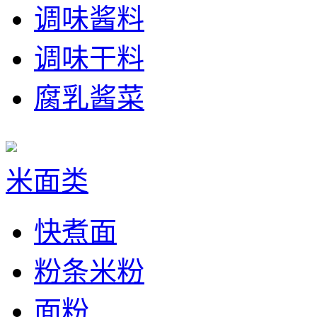
调味酱料
调味干料
腐乳酱菜
米面类
快煮面
粉条米粉
面粉