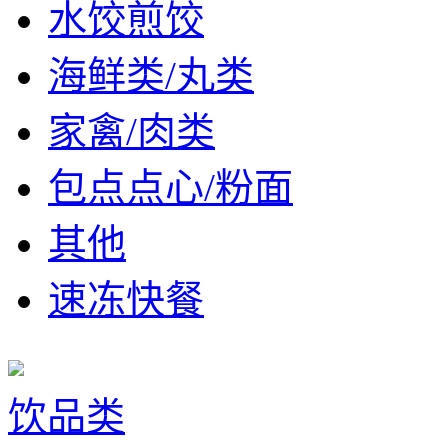
水饺煎饺
海鲜类/丸类
家禽/肉类
包点点心/粉面
其他
速冻快餐
饮品类