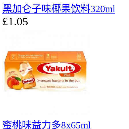
黑加仑子味椰果饮料320ml
£1.05
蜜桃味益力多8x65ml