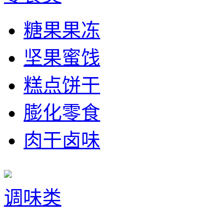
糖果果冻
坚果蜜饯
糕点饼干
膨化零食
肉干卤味
调味类