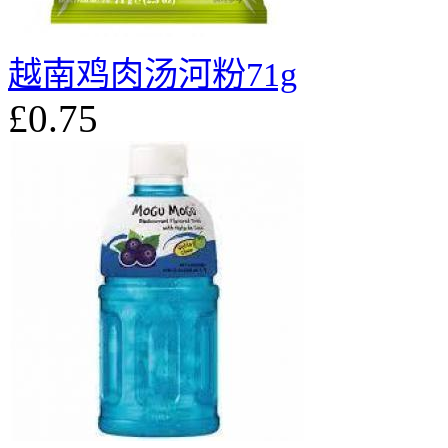
越南鸡肉汤河粉71g
£0.75