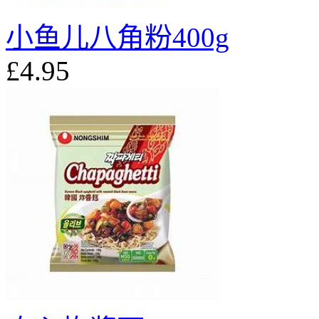
小鱼儿八角粉400g
£4.95