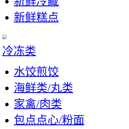
新鲜冷藏
新鲜糕点
冷冻类
水饺煎饺
海鲜类/丸类
家禽/肉类
包点点心/粉面