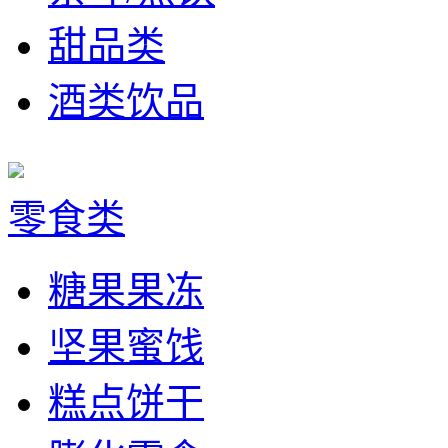
甜品类
酒类饮品
零食类
糖果果冻
坚果蜜饯
糕点饼干