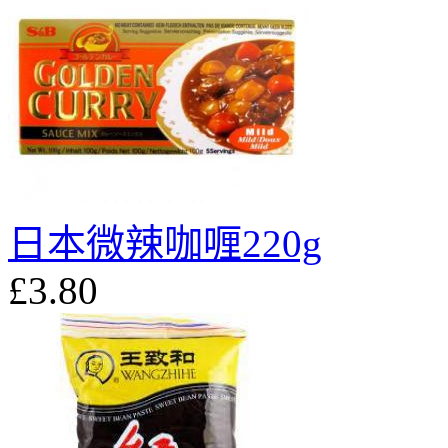
日本微辣咖喱220g
£3.80