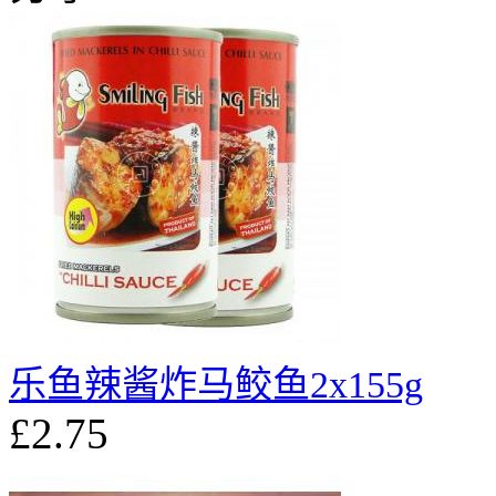
乐鱼辣酱炸马鲛鱼2x155g
£2.75