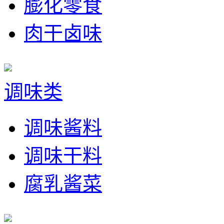
膨化零食
肉干卤味
调味类
调味酱料
调味干料
腐乳酱菜