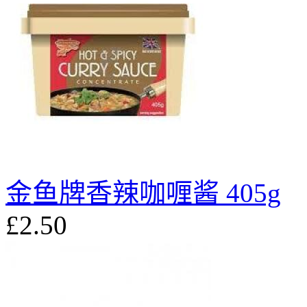
金鱼牌香辣咖喱酱 405g
£2.50