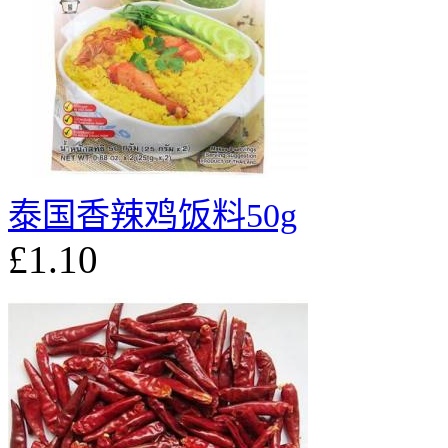
泰国香辣鸡饭料50g
£1.10