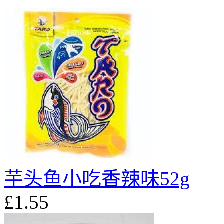
芋头鱼小吃香辣味52g
£1.55