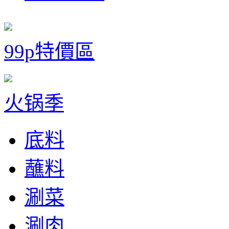
99p特價區
火锅季
底料
蘸料
涮菜
涮肉