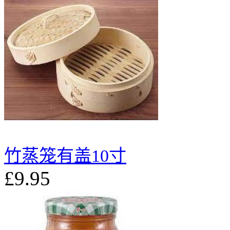
竹蒸笼有盖10寸
£9.95