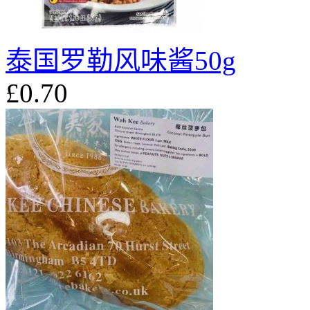
泰国罗勒风味酱50g
£0.70