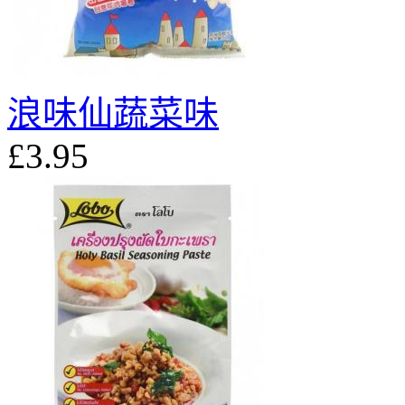
浪味仙蔬菜味
£3.95