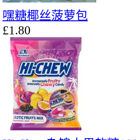
嘿糖椰丝菠萝包
£1.80