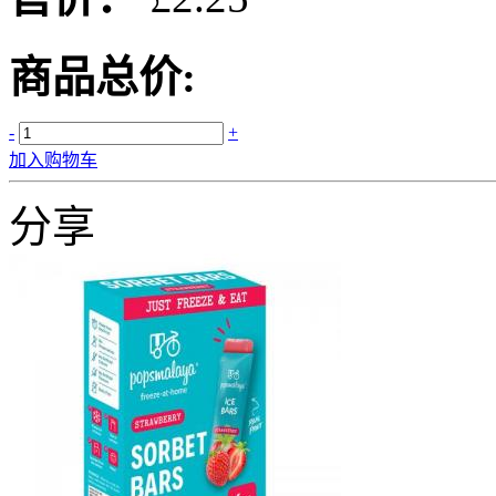
商品总价:
-
+
加入购物车
分享