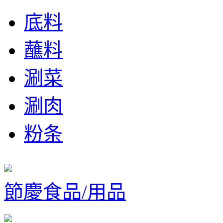
底料
蘸料
涮菜
涮肉
粉条
節慶食品/用品