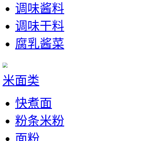
调味酱料
调味干料
腐乳酱菜
米面类
快煮面
粉条米粉
面粉