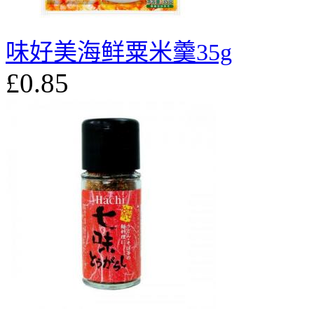
味好美海鲜粟米羹35g
£0.85