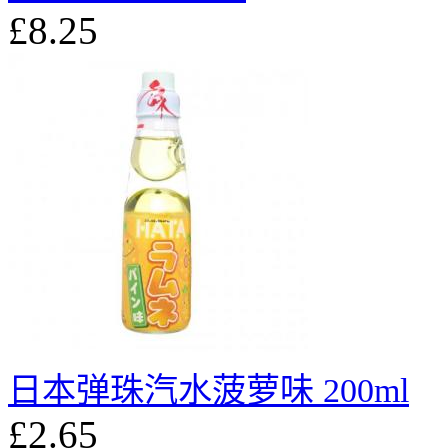
£8.25
日本弹珠汽水菠萝味 200ml
£2.65