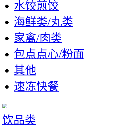
水饺煎饺
海鲜类/丸类
家禽/肉类
包点点心/粉面
其他
速冻快餐
饮品类