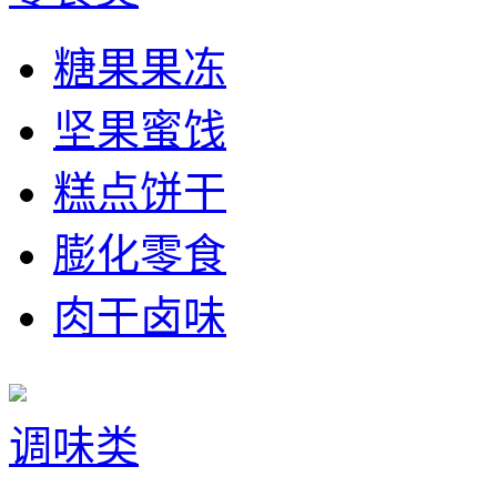
糖果果冻
坚果蜜饯
糕点饼干
膨化零食
肉干卤味
调味类