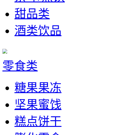
甜品类
酒类饮品
零食类
糖果果冻
坚果蜜饯
糕点饼干