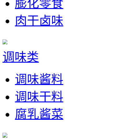
膨化零食
肉干卤味
调味类
调味酱料
调味干料
腐乳酱菜