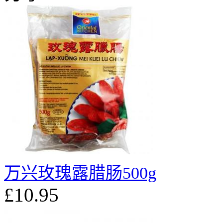
万兴玫瑰露腊肠500g
£10.95