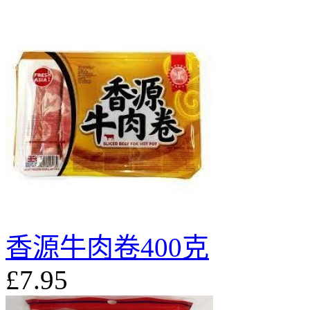
香源牛肉卷400克
£7.95