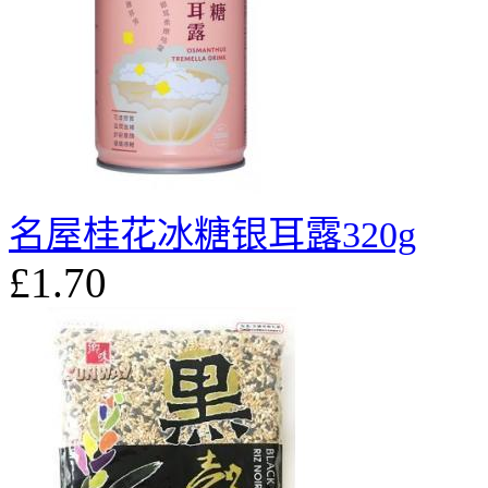
名屋桂花冰糖银耳露320g
£1.70