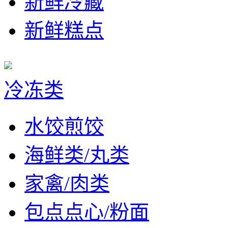
新鲜冷藏
新鲜糕点
冷冻类
水饺煎饺
海鲜类/丸类
家禽/肉类
包点点心/粉面