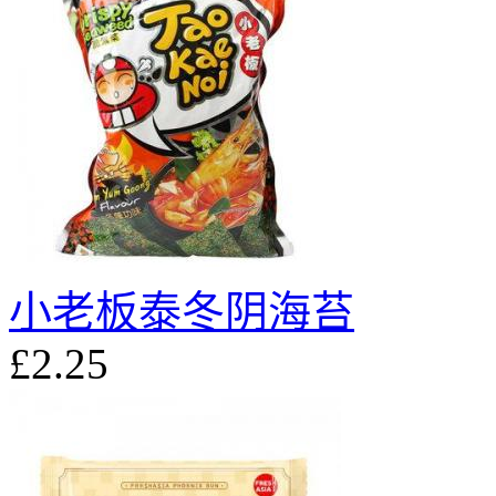
小老板泰冬阴海苔
£2.25