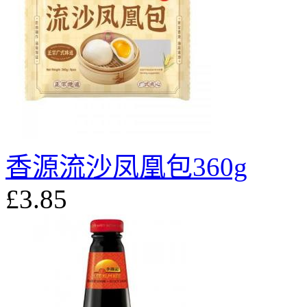
香源流沙凤凰包360g
£3.85