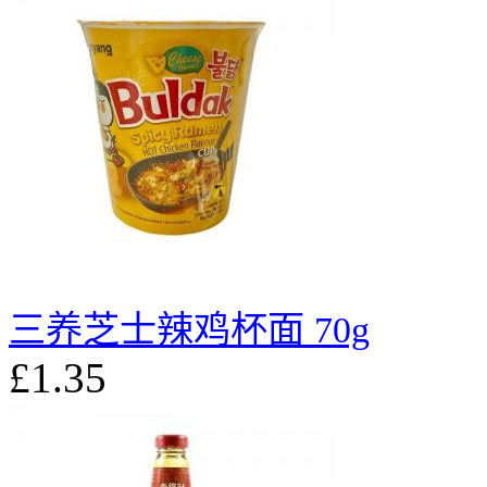
三养芝士辣鸡杯面 70g
£1.35