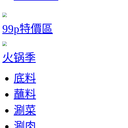
99p特價區
火锅季
底料
蘸料
涮菜
涮肉