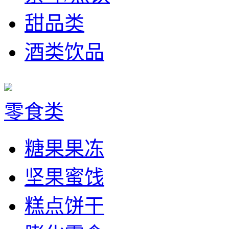
甜品类
酒类饮品
零食类
糖果果冻
坚果蜜饯
糕点饼干