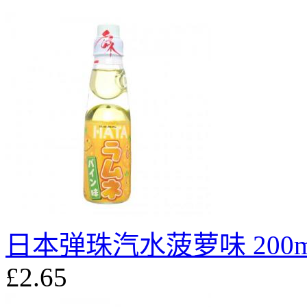
日本弹珠汽水菠萝味 200m
£2.65