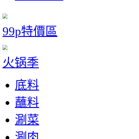
99p特價區
火锅季
底料
蘸料
涮菜
涮肉