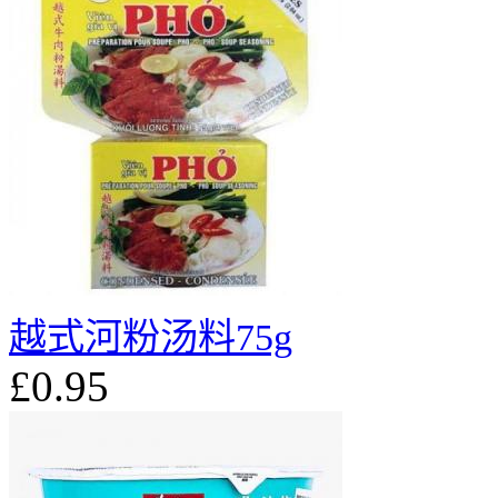
越式河粉汤料75g
£0.95