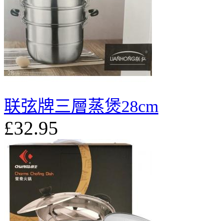
联弦牌三層蒸煲28cm
£32.95