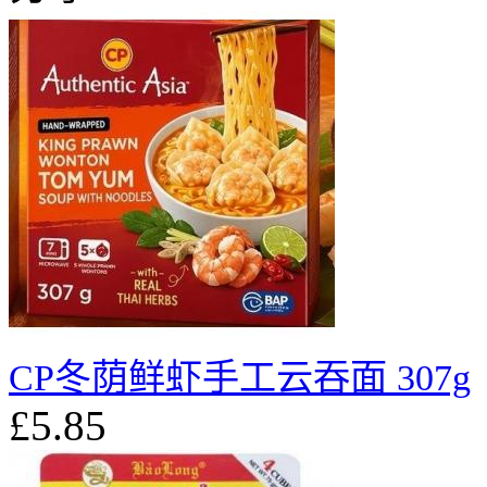
CP冬荫鲜虾手工云吞面 307g
£5.85