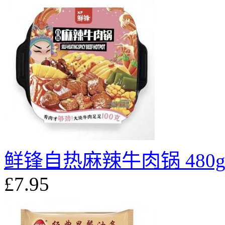
鲜锋自热麻辣牛肉锅 480
£7.95