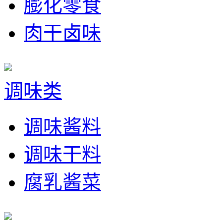
膨化零食
肉干卤味
调味类
调味酱料
调味干料
腐乳酱菜