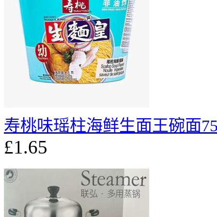
寿桃味瑶柱海鲜生面王碗面75
£1.65