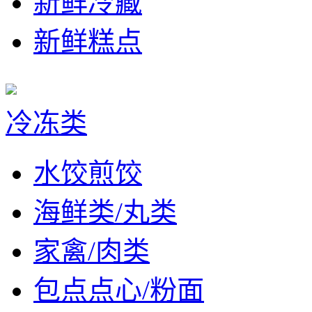
新鲜冷藏
新鲜糕点
冷冻类
水饺煎饺
海鲜类/丸类
家禽/肉类
包点点心/粉面