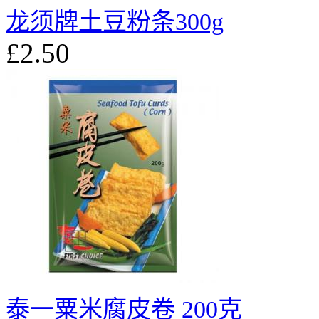
龙须牌土豆粉条300g
£2.50
泰一粟米腐皮卷 200克