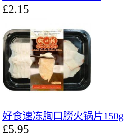
£2.15
好食速冻胸口朥火锅片150g
£5.95