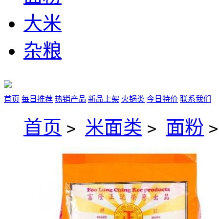
大米
杂粮
首页
每日推荐
热销产品
新品上架
火锅类
今日特价
联系我们
首页
米面类
面粉
>
>