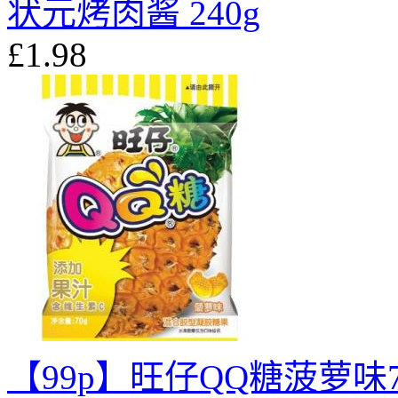
状元烤肉酱 240g
£1.98
【99p】旺仔QQ糖菠萝味7