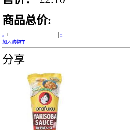
商品总价:
-
+
加入购物车
分享