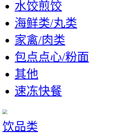
水饺煎饺
海鲜类/丸类
家禽/肉类
包点点心/粉面
其他
速冻快餐
饮品类