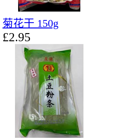
菊花干 150g
£2.95