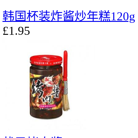
韩国杯装炸酱炒年糕120g
£1.95