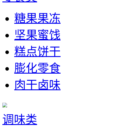
糖果果冻
坚果蜜饯
糕点饼干
膨化零食
肉干卤味
调味类