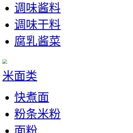
调味酱料
调味干料
腐乳酱菜
米面类
快煮面
粉条米粉
面粉