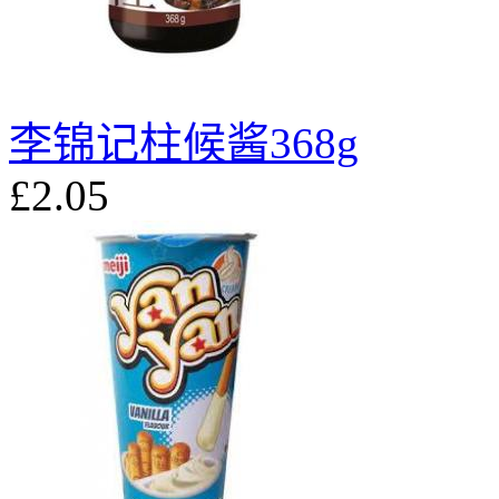
李锦记柱候酱368g
£2.05