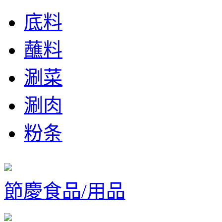
底料
蘸料
涮菜
涮肉
粉条
節慶食品/用品