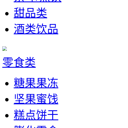
甜品类
酒类饮品
零食类
糖果果冻
坚果蜜饯
糕点饼干