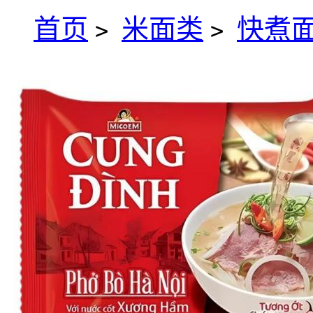
首页
米面类
快煮
>
>