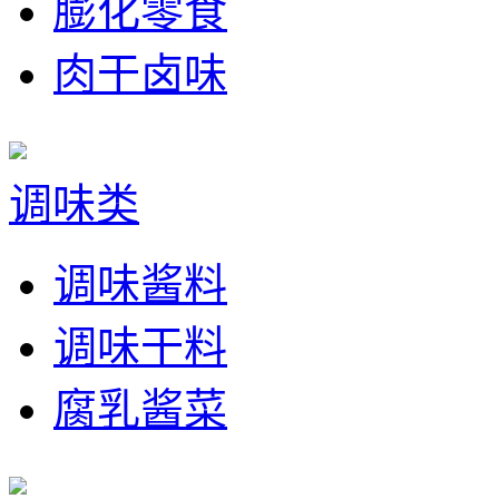
膨化零食
肉干卤味
调味类
调味酱料
调味干料
腐乳酱菜