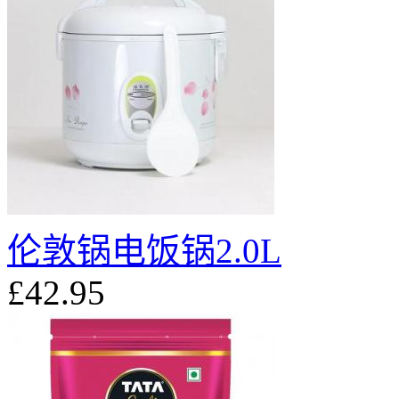
伦敦锅电饭锅2.0L
£42.95