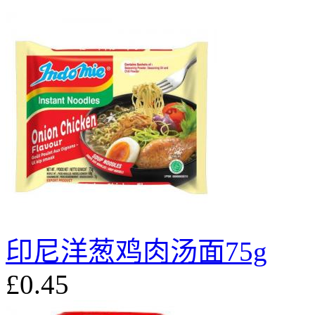
印尼洋葱鸡肉汤面75g
£0.45