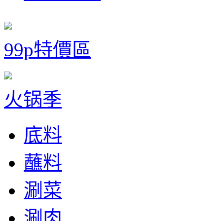
99p特價區
火锅季
底料
蘸料
涮菜
涮肉