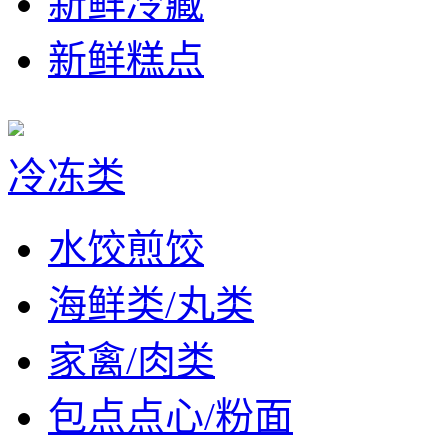
新鲜冷藏
新鲜糕点
冷冻类
水饺煎饺
海鲜类/丸类
家禽/肉类
包点点心/粉面