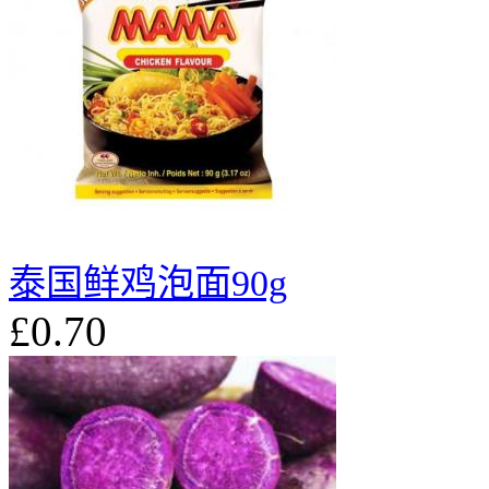
泰国鲜鸡泡面90g
£0.70