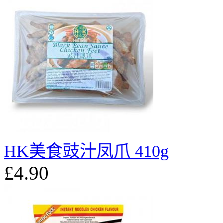
HK美食豉汁凤爪 410g
£4.90