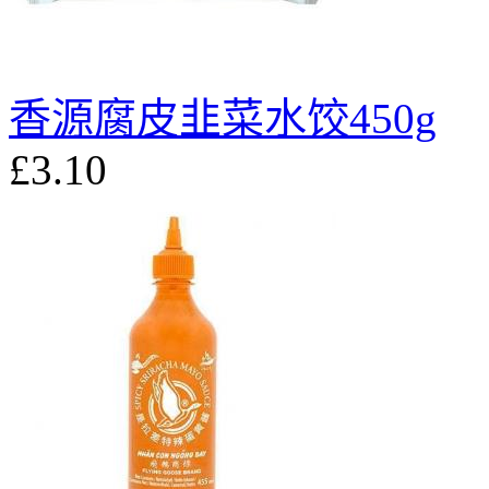
香源腐皮韭菜水饺450g
£3.10