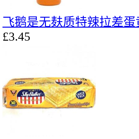
飞鹅是无麸质特辣拉差蛋黄酱
£3.45