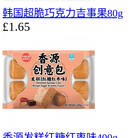
韩国超脆巧克力吉事果80g
£1.65
香源发糕红糖红枣味400g