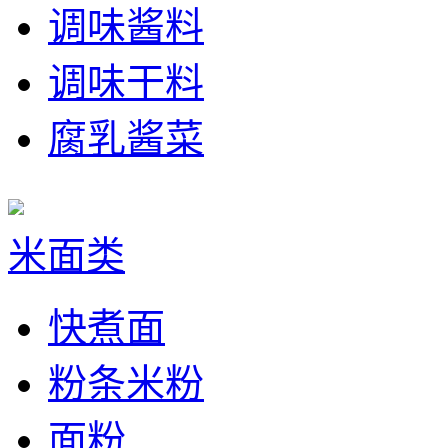
调味酱料
调味干料
腐乳酱菜
米面类
快煮面
粉条米粉
面粉