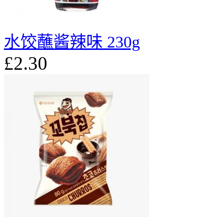
水饺蘸酱辣味 230g
£2.30