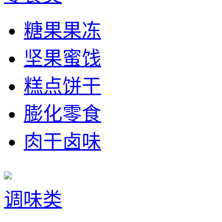
糖果果冻
坚果蜜饯
糕点饼干
膨化零食
肉干卤味
调味类