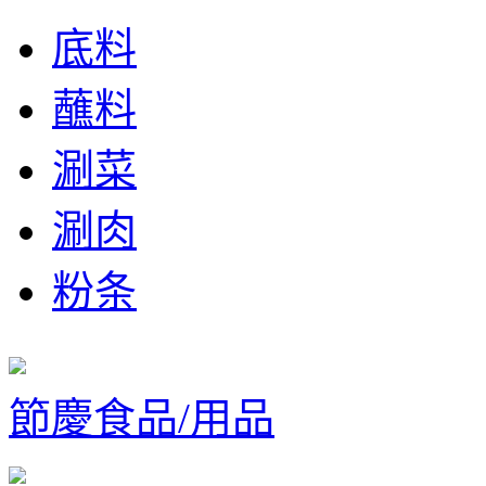
底料
蘸料
涮菜
涮肉
粉条
節慶食品/用品