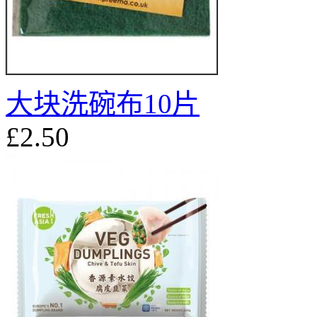
大块洗碗布10片
£2.50