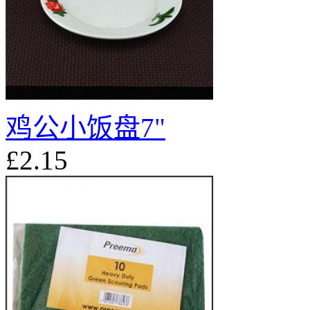
鸡公小饭盘7"
£2.15