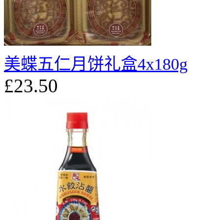
美蝶五仁月饼礼盒4x180g
£23.50