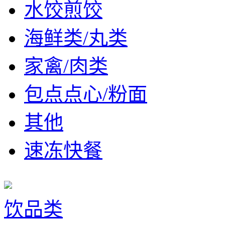
水饺煎饺
海鲜类/丸类
家禽/肉类
包点点心/粉面
其他
速冻快餐
饮品类