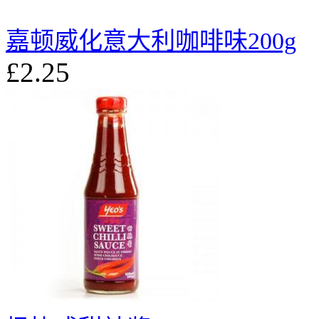
嘉顿威化意大利咖啡味200g
£2.25