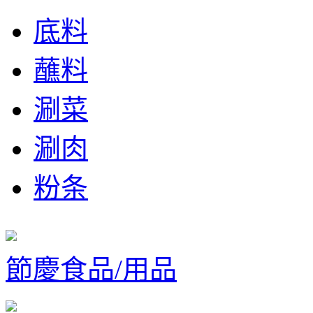
底料
蘸料
涮菜
涮肉
粉条
節慶食品/用品