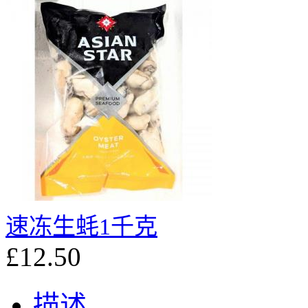
速冻生蚝1千克
£12.50
描述