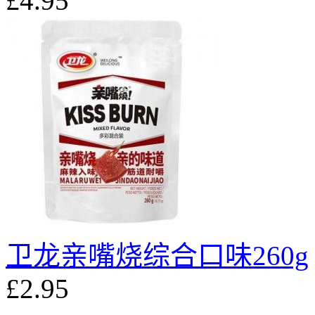
£4.95
卫龙亲嘴烧综合口味260g
£2.95