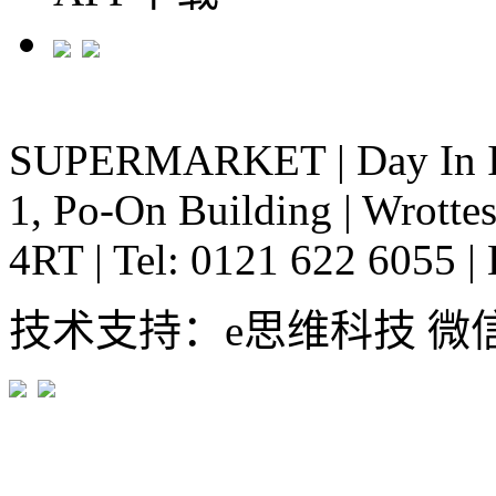
SUPERMARKET
|
Day In 
1, Po-On Building
|
Wrottes
4RT
|
Tel: 0121 622 6055
|
技术支持：e思维科技 微信:em