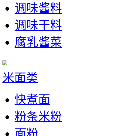
调味酱料
调味干料
腐乳酱菜
米面类
快煮面
粉条米粉
面粉