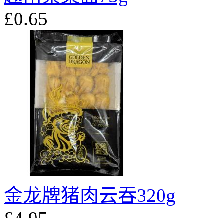
£0.65
金龙牌猪肉云吞320g