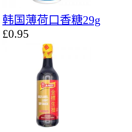
韩国薄荷口香糖29g
£0.95