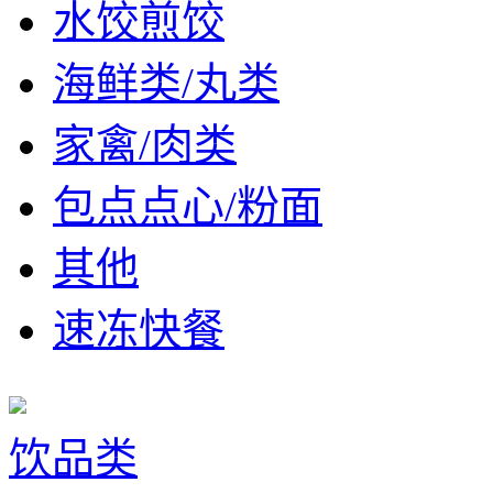
水饺煎饺
海鲜类/丸类
家禽/肉类
包点点心/粉面
其他
速冻快餐
饮品类