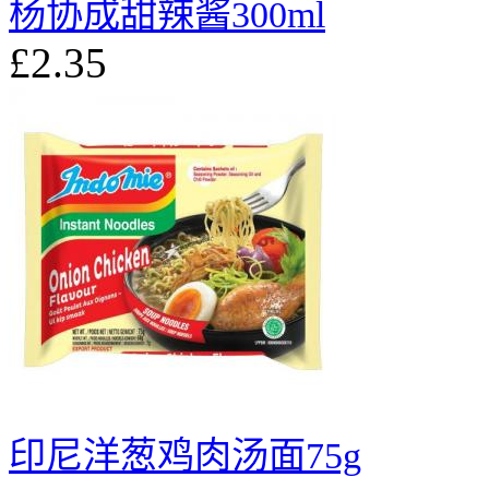
杨协成甜辣酱300ml
£2.35
印尼洋葱鸡肉汤面75g