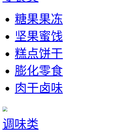
糖果果冻
坚果蜜饯
糕点饼干
膨化零食
肉干卤味
调味类