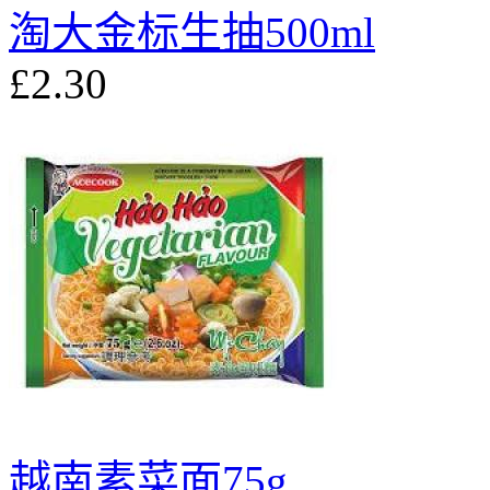
淘大金标生抽500ml
£2.30
越南素菜面75g