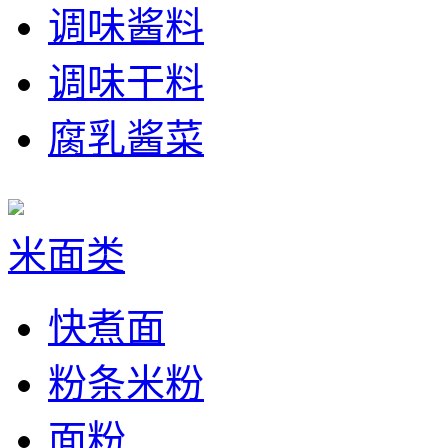
调味酱料
调味干料
腐乳酱菜
米面类
快煮面
粉条米粉
面粉