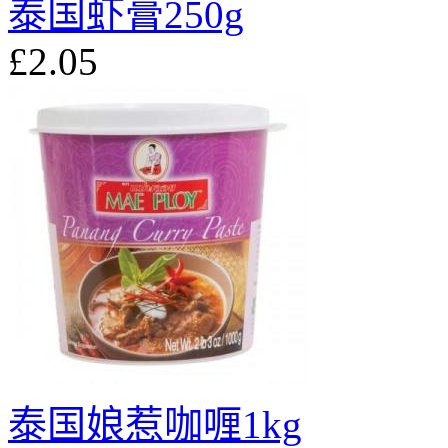
泰国虾膏250g
£2.05
泰国娘惹咖喱1kg