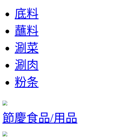
底料
蘸料
涮菜
涮肉
粉条
節慶食品/用品