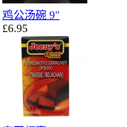
鸡公汤碗 9"
£6.95