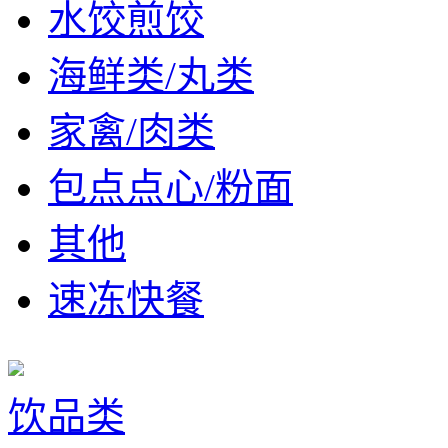
水饺煎饺
海鲜类/丸类
家禽/肉类
包点点心/粉面
其他
速冻快餐
饮品类