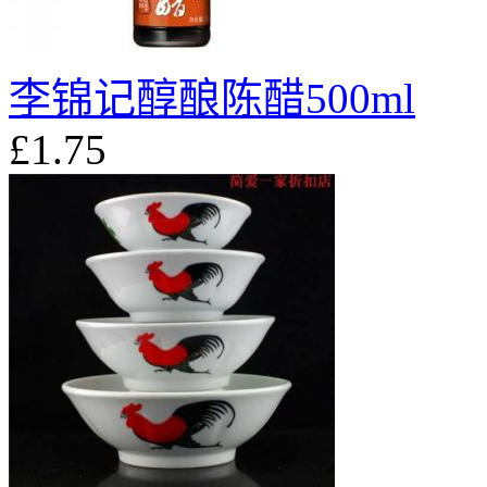
李锦记醇酿陈醋500ml
£1.75