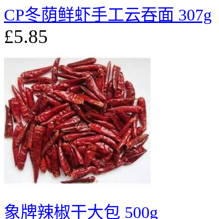
CP冬荫鲜虾手工云吞面 307g
£5.85
象牌辣椒干大包 500g