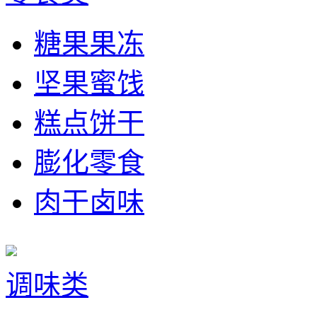
糖果果冻
坚果蜜饯
糕点饼干
膨化零食
肉干卤味
调味类