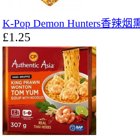
K-Pop Demon Hunters香
£1.25