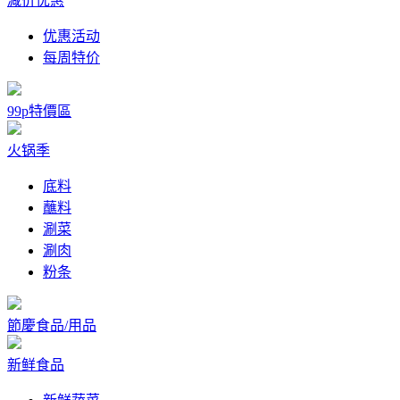
减价优惠
优惠活动
每周特价
99p特價區
火锅季
底料
蘸料
涮菜
涮肉
粉条
節慶食品/用品
新鲜食品