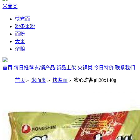
米面类
快煮面
粉条米粉
面粉
大米
杂粮
首页
每日推荐
热销产品
新品上架
火锅类
今日特价
联系我们
首页
米面类
快煮面
农心炸酱面20x140g
>
>
>