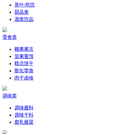
茶叶/热饮
甜品类
酒类饮品
零食类
糖果果冻
坚果蜜饯
糕点饼干
膨化零食
肉干卤味
调味类
调味酱料
调味干料
腐乳酱菜