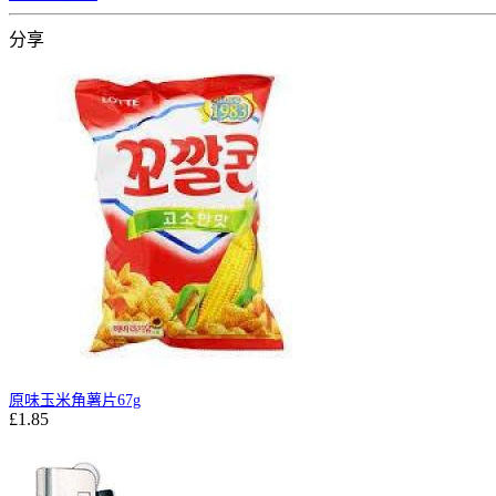
分享
原味玉米角薯片67g
£1.85