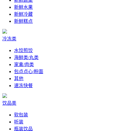
新鲜蔬菜
新鲜水果
新鲜冷藏
新鲜糕点
冷冻类
水饺煎饺
海鲜类/丸类
家禽/肉类
包点点心/粉面
其他
速冻快餐
饮品类
软包装
听装
瓶装饮品