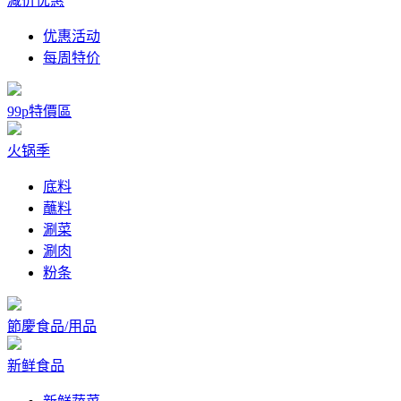
减价优惠
优惠活动
每周特价
99p特價區
火锅季
底料
蘸料
涮菜
涮肉
粉条
節慶食品/用品
新鲜食品