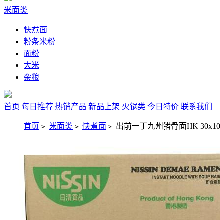
米面类
快煮面
粉条米粉
面粉
大米
杂粮
首页
每日推荐
热销产品
新品上架
火锅类
今日特价
联系我们
首页
米面类
快煮面
出前一丁九州猪骨面HK 30x10
>
>
>