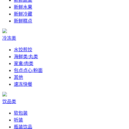
新鲜蔬菜
新鲜水果
新鲜冷藏
新鲜糕点
冷冻类
水饺煎饺
海鲜类/丸类
家禽/肉类
包点点心/粉面
其他
速冻快餐
饮品类
软包装
听装
瓶装饮品