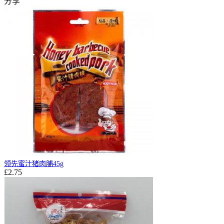
分享
领先蜜汁猪肉脯45g
£2.75