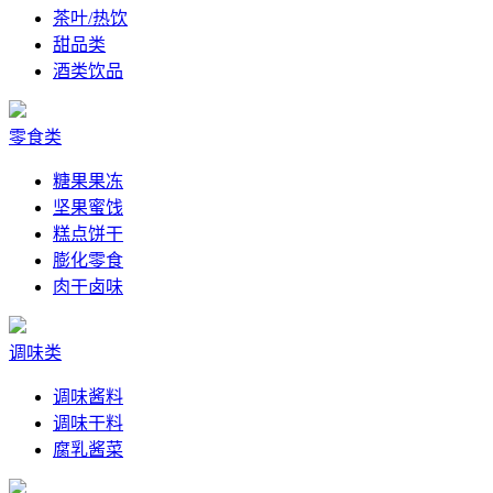
茶叶/热饮
甜品类
酒类饮品
零食类
糖果果冻
坚果蜜饯
糕点饼干
膨化零食
肉干卤味
调味类
调味酱料
调味干料
腐乳酱菜