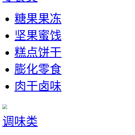
糖果果冻
坚果蜜饯
糕点饼干
膨化零食
肉干卤味
调味类