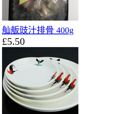
舢舨豉汁排骨 400g
£5.50