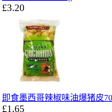
£3.20
即食墨西哥辣椒味油爆猪皮70
£1.65