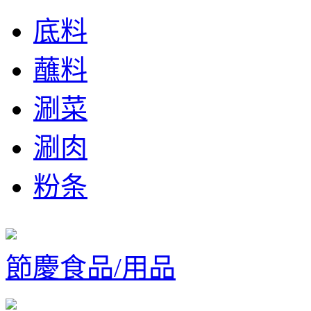
底料
蘸料
涮菜
涮肉
粉条
節慶食品/用品