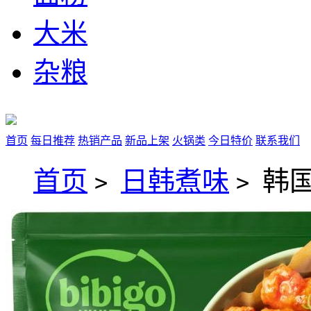
大米
杂粮
首页
每日推荐
热销产品
新品上架
火锅类
今日特价
联系我们
首页
日韩煮味
韩国
>
>