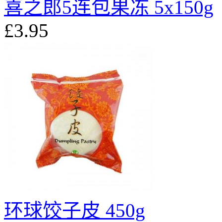
喜之郎5连包果冻 5x150g
£3.95
环球饺子皮 450g