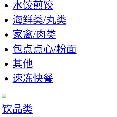
水饺煎饺
海鲜类/丸类
家禽/肉类
包点点心/粉面
其他
速冻快餐
饮品类