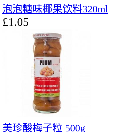
泡泡糖味椰果饮料320ml
£1.05
美珍酸梅子粒 500g