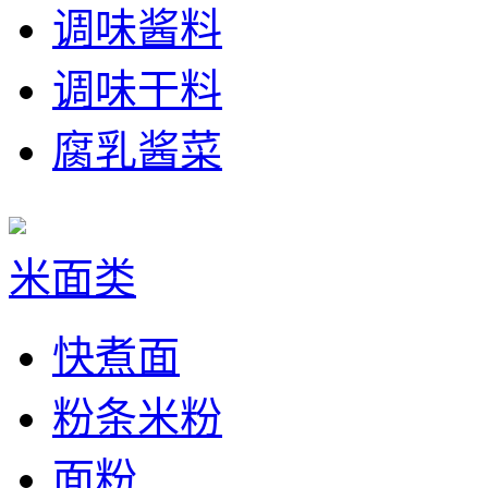
调味酱料
调味干料
腐乳酱菜
米面类
快煮面
粉条米粉
面粉