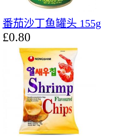
番茄沙丁鱼罐头 155g
£0.80