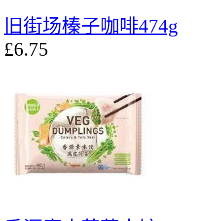
旧街场榛子咖啡474g
£6.75