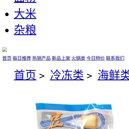
大米
杂粮
首页
每日推荐
热销产品
新品上架
火锅类
今日特价
联系我们
首页
冷冻类
海鲜类
>
>