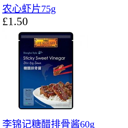
农心虾片75g
£1.50
李锦记糖醋排骨酱60g