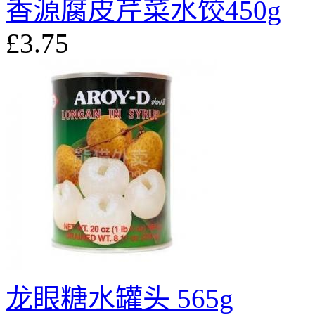
香源腐皮芹菜水饺450g
£3.75
龙眼糖水罐头 565g