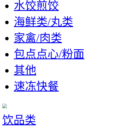
水饺煎饺
海鲜类/丸类
家禽/肉类
包点点心/粉面
其他
速冻快餐
饮品类