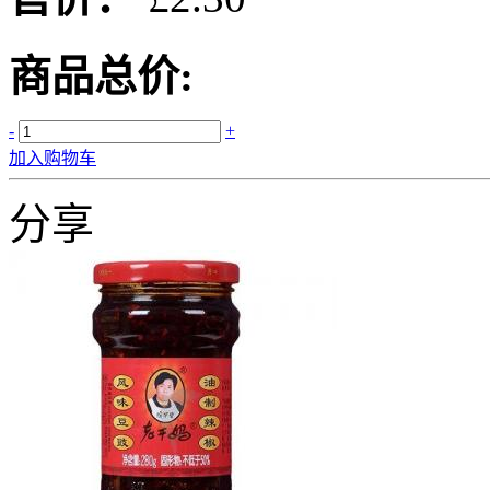
商品总价:
-
+
加入购物车
分享