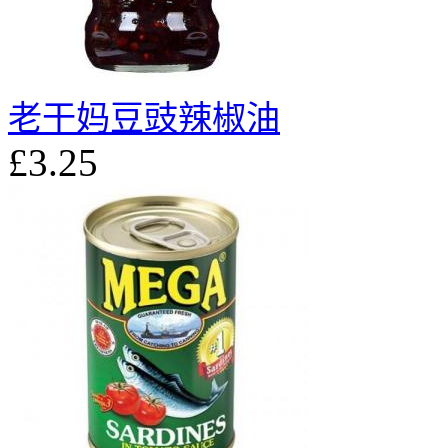
老干妈豆豉辣椒油
£3.25