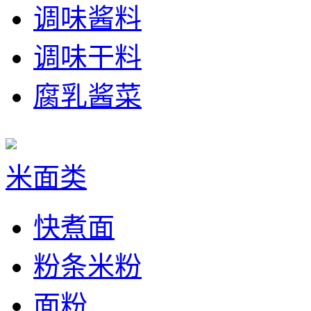
调味酱料
调味干料
腐乳酱菜
米面类
快煮面
粉条米粉
面粉