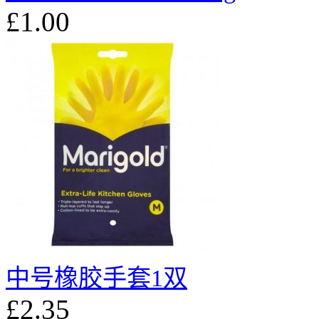
£1.00
中号橡胶手套1双
£2.35