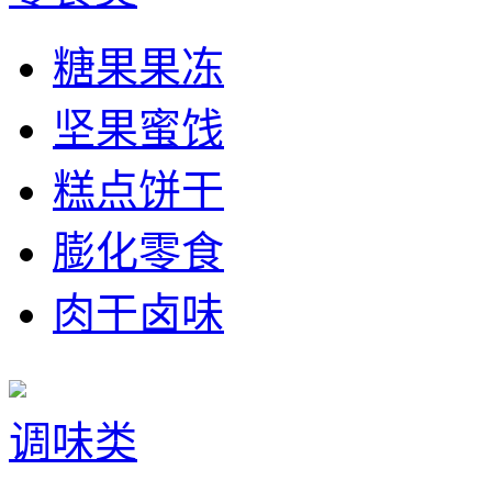
糖果果冻
坚果蜜饯
糕点饼干
膨化零食
肉干卤味
调味类