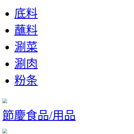
底料
蘸料
涮菜
涮肉
粉条
節慶食品/用品