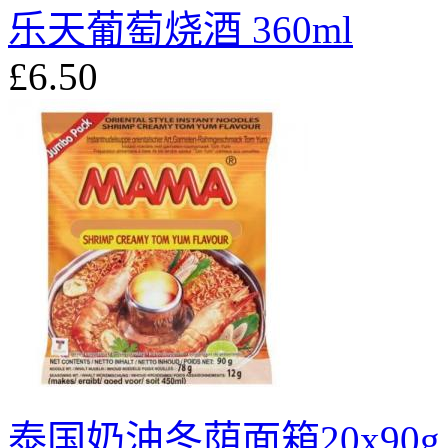
乐天葡萄烧酒 360ml
£6.50
泰国奶油冬荫面箱20x90g