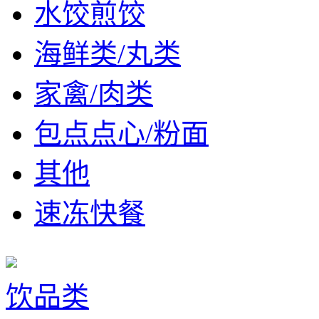
水饺煎饺
海鲜类/丸类
家禽/肉类
包点点心/粉面
其他
速冻快餐
饮品类