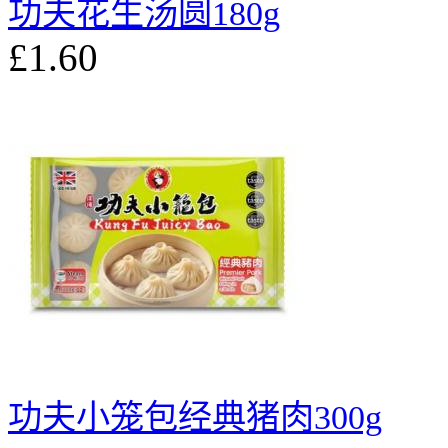
功夫花生汤圆180g
£1.60
功夫小笼包经典猪肉300g