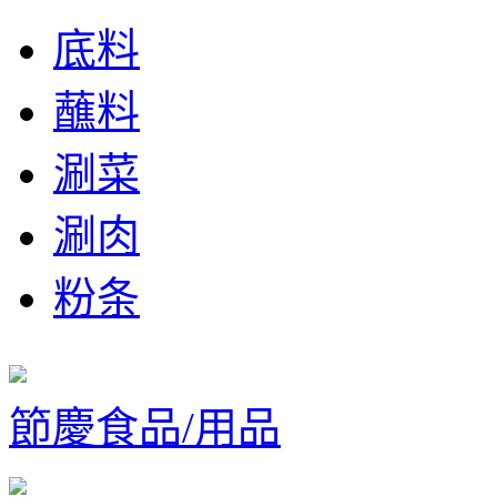
底料
蘸料
涮菜
涮肉
粉条
節慶食品/用品