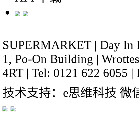
SUPERMARKET
|
Day In 
1, Po-On Building
|
Wrottes
4RT
|
Tel: 0121 622 6055
|
技术支持：e思维科技 微信:em