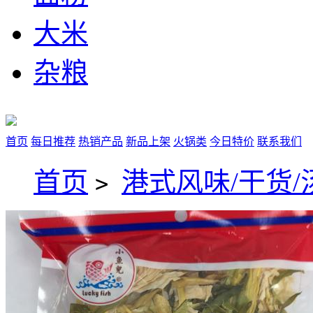
大米
杂粮
首页
每日推荐
热销产品
新品上架
火锅类
今日特价
联系我们
首页
港式风味/干货/
>