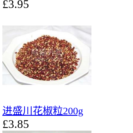
£3.95
进盛川花椒粒200g
£3.85