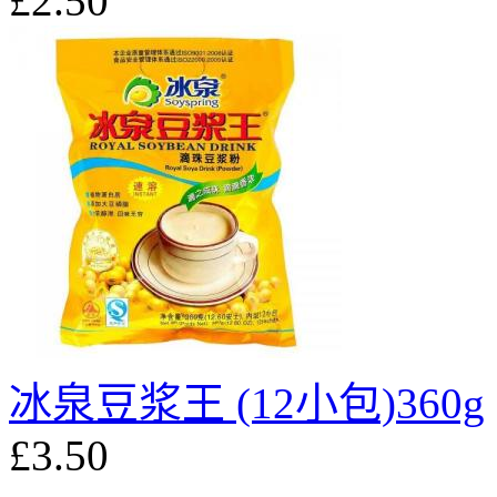
£2.50
冰泉豆浆王 (12小包)360g
£3.50