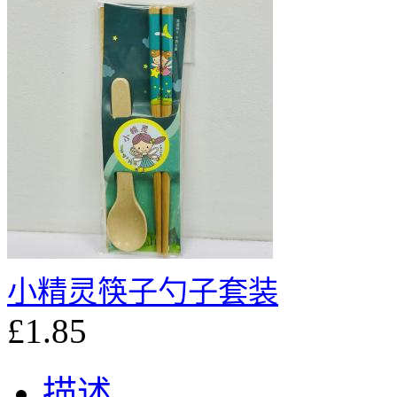
小精灵筷子勺子套装
£1.85
描述