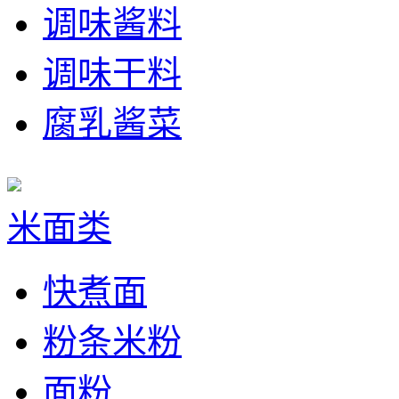
调味酱料
调味干料
腐乳酱菜
米面类
快煮面
粉条米粉
面粉