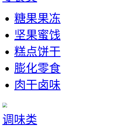
糖果果冻
坚果蜜饯
糕点饼干
膨化零食
肉干卤味
调味类