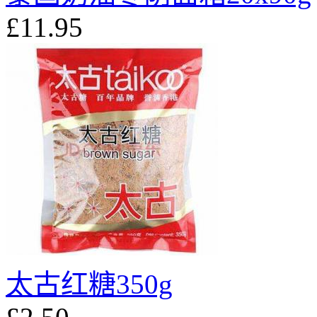
£11.95
太古红糖350g