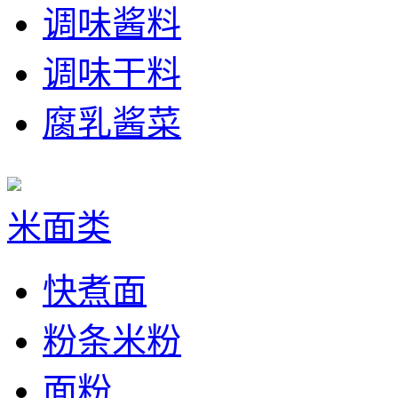
调味酱料
调味干料
腐乳酱菜
米面类
快煮面
粉条米粉
面粉