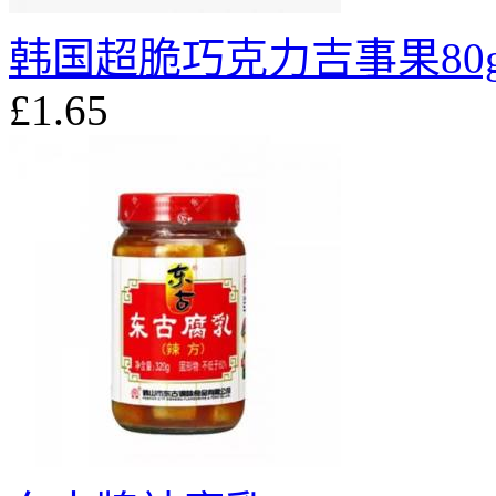
韩国超脆巧克力吉事果80
£1.65