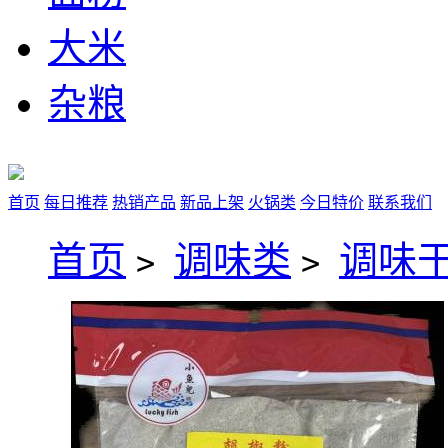
大米
杂粮
首页
每日推荐
热销产品
新品上架
火锅类
今日特价
联系我们
首页
调味类
调味
>
>