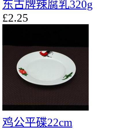
东古牌辣腐乳320g
£2.25
鸡公平碟22cm