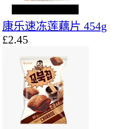
康乐速冻莲藕片 454g
£2.45