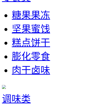
糖果果冻
坚果蜜饯
糕点饼干
膨化零食
肉干卤味
调味类