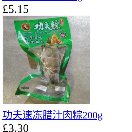
£5.15
功夫速冻腊汁肉粽200g
£3.30