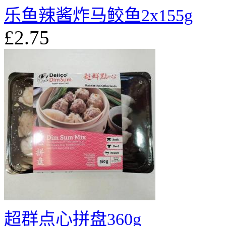
乐鱼辣酱炸马鲛鱼2x155g
£2.75
超群点心拼盘360g