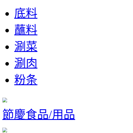
底料
蘸料
涮菜
涮肉
粉条
節慶食品/用品