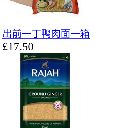
出前一丁鸭肉面一箱
£17.50