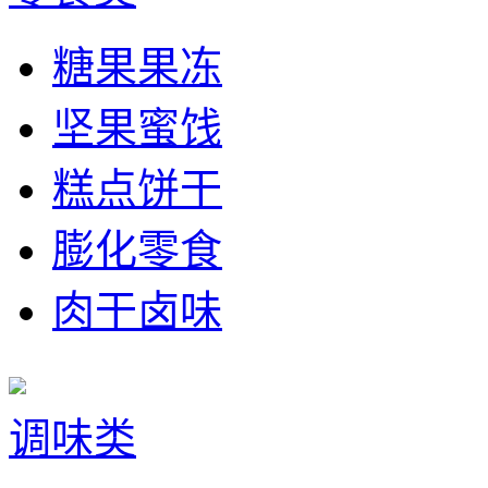
糖果果冻
坚果蜜饯
糕点饼干
膨化零食
肉干卤味
调味类