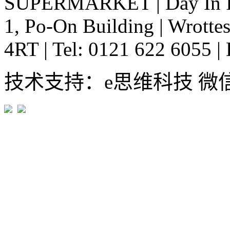
SUPERMARKET
|
Day In 
1, Po-On Building
|
Wrottes
4RT
|
Tel: 0121 622 6055
|
技术支持：e思维科技 微信:em