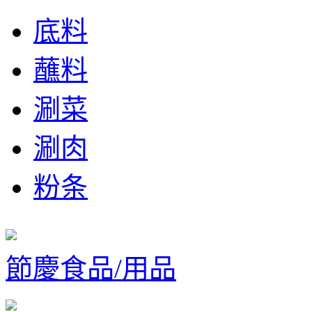
底料
蘸料
涮菜
涮肉
粉条
節慶食品/用品