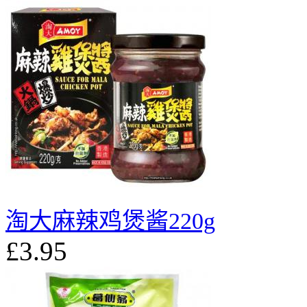
淘大麻辣鸡煲酱220g
£3.95