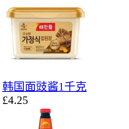
韩国面豉酱1千克
£4.25