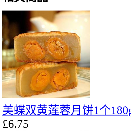
美蝶双黄莲蓉月饼1个180
£6.75