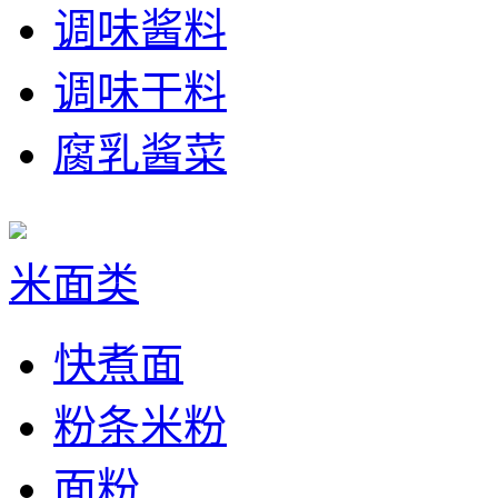
调味酱料
调味干料
腐乳酱菜
米面类
快煮面
粉条米粉
面粉