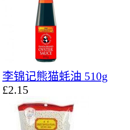
李锦记熊猫蚝油 510g
£2.15