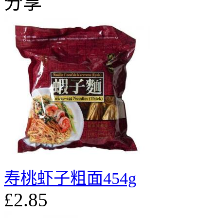
分享
寿桃虾子粗面454g
£2.85