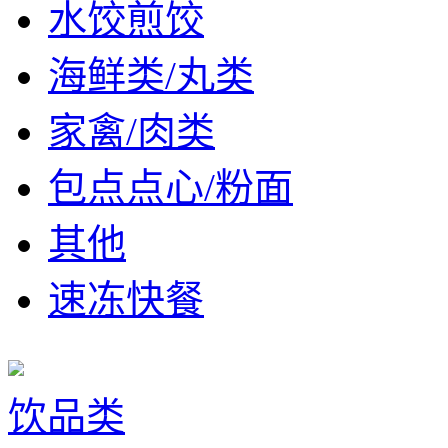
水饺煎饺
海鲜类/丸类
家禽/肉类
包点点心/粉面
其他
速冻快餐
饮品类