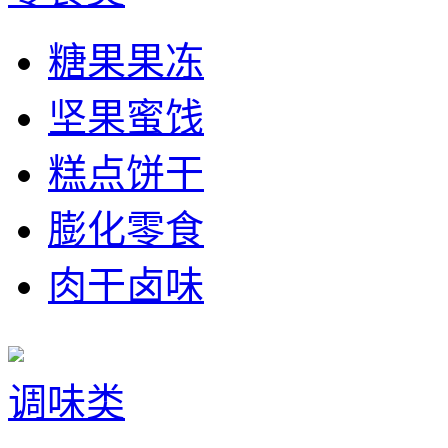
糖果果冻
坚果蜜饯
糕点饼干
膨化零食
肉干卤味
调味类