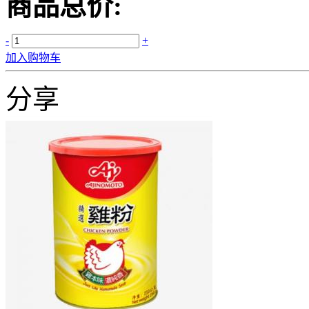
商品总价:
-
+
加入购物车
分享