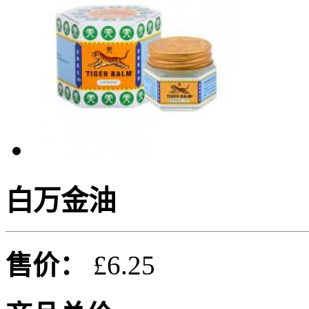
白万金油
售价：
£6.25