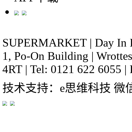
SUPERMARKET
|
Day In 
1, Po-On Building
|
Wrottes
4RT
|
Tel: 0121 622 6055
|
技术支持：e思维科技 微信:em