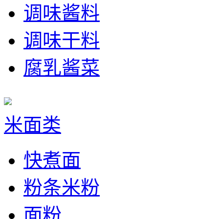
调味酱料
调味干料
腐乳酱菜
米面类
快煮面
粉条米粉
面粉