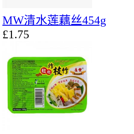
MW清水莲藕丝454g
£1.75