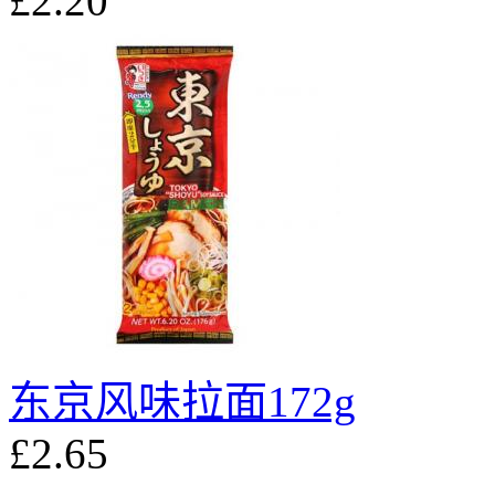
£2.20
东京风味拉面172g
£2.65