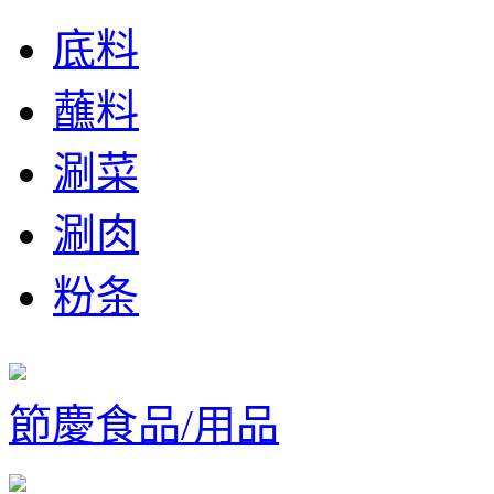
底料
蘸料
涮菜
涮肉
粉条
節慶食品/用品