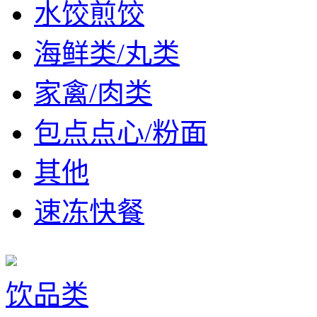
水饺煎饺
海鲜类/丸类
家禽/肉类
包点点心/粉面
其他
速冻快餐
饮品类