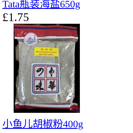
Tata瓶装海盐650g
£1.75
小鱼儿胡椒粉400g