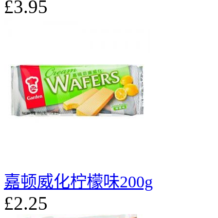
£3.95
嘉顿威化柠檬味200g
£2.25