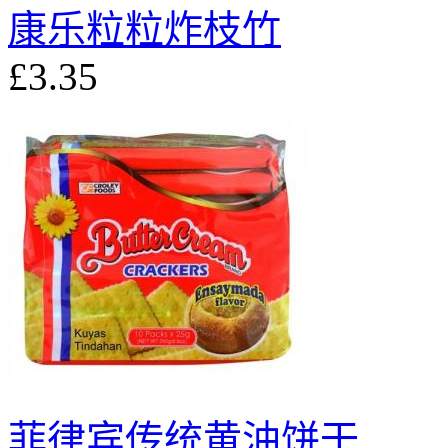
康乐粒粒炸枝竹
£3.35
菲律宾传统黄油饼干