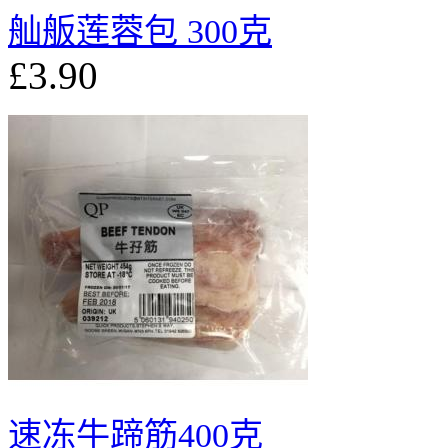
舢舨莲蓉包 300克
£3.90
速冻牛蹄筋400克