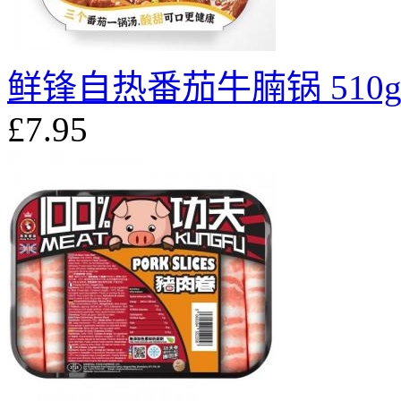
鲜锋自热番茄牛腩锅 510
£7.95