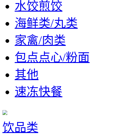
水饺煎饺
海鲜类/丸类
家禽/肉类
包点点心/粉面
其他
速冻快餐
饮品类