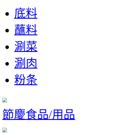
底料
蘸料
涮菜
涮肉
粉条
節慶食品/用品