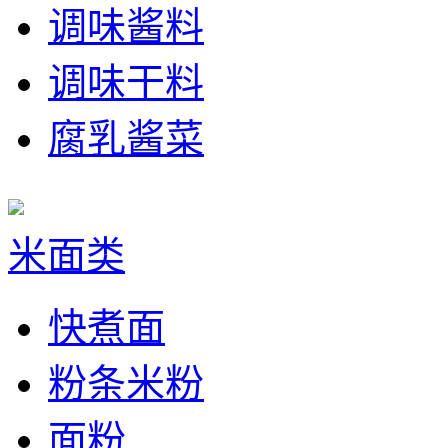
调味酱料
调味干料
腐乳酱菜
米面类
快煮面
粉条米粉
面粉