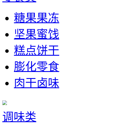
糖果果冻
坚果蜜饯
糕点饼干
膨化零食
肉干卤味
调味类