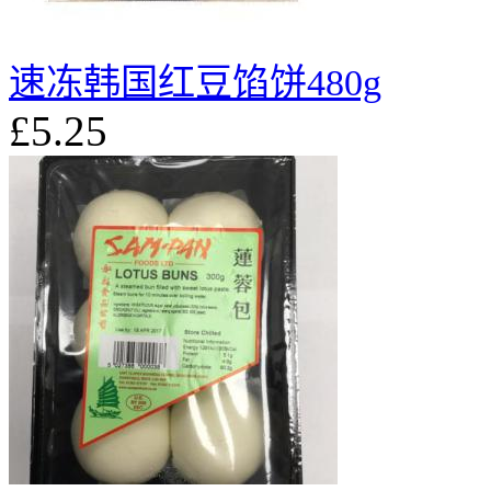
速冻韩国红豆馅饼480g
£5.25