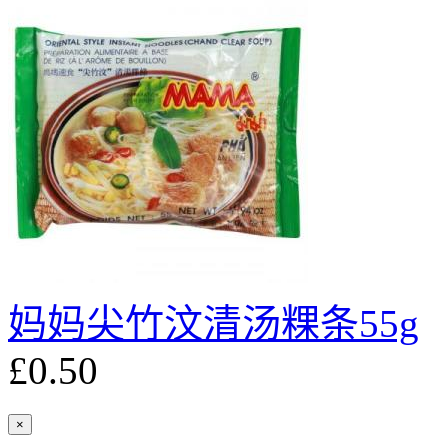
妈妈尖竹汶清汤粿条55g
£0.50
×