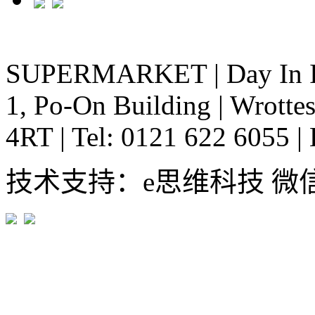
SUPERMARKET
|
Day In 
1, Po-On Building
|
Wrottes
4RT
|
Tel: 0121 622 6055
|
技术支持：e思维科技 微信:em