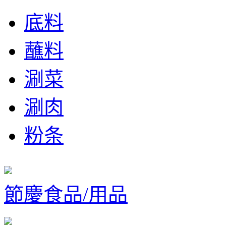
底料
蘸料
涮菜
涮肉
粉条
節慶食品/用品