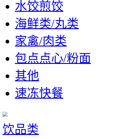
水饺煎饺
海鲜类/丸类
家禽/肉类
包点点心/粉面
其他
速冻快餐
饮品类