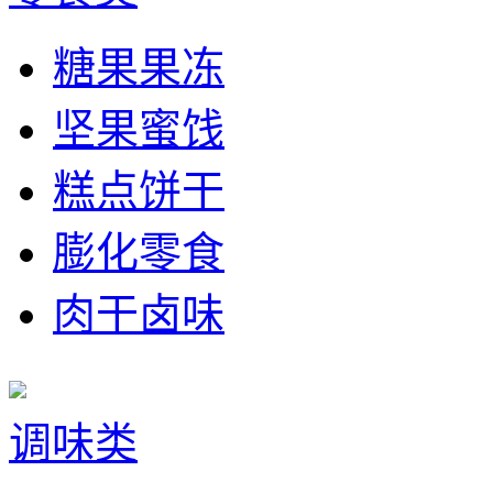
糖果果冻
坚果蜜饯
糕点饼干
膨化零食
肉干卤味
调味类