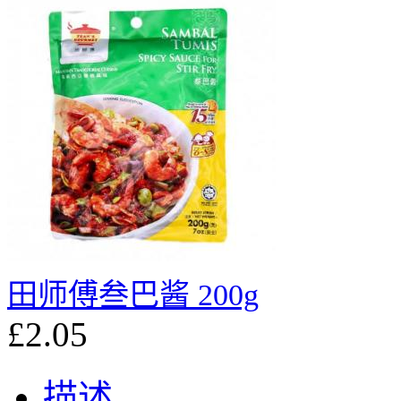
田师傅叁巴酱 200g
£2.05
描述