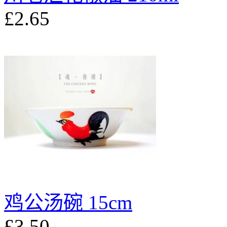
£2.65
鸡公汤碗 15cm
£3.50