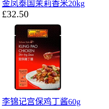
金凤泰国茉莉香米20kg
£32.50
李锦记宫保鸡丁酱60g