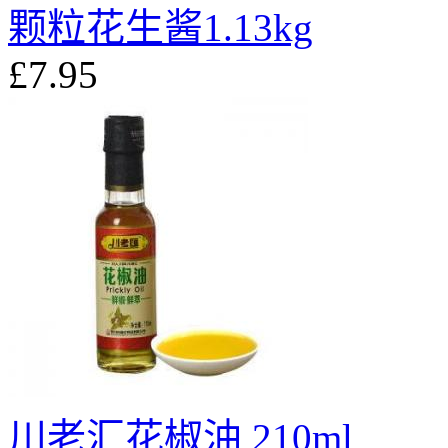
颗粒花生酱1.13kg
£7.95
川老汇花椒油 210ml