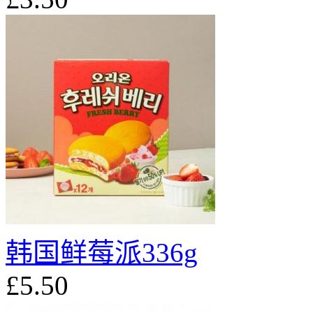
韩国鲜莓派336g
£5.50