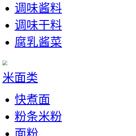
调味酱料
调味干料
腐乳酱菜
米面类
快煮面
粉条米粉
面粉