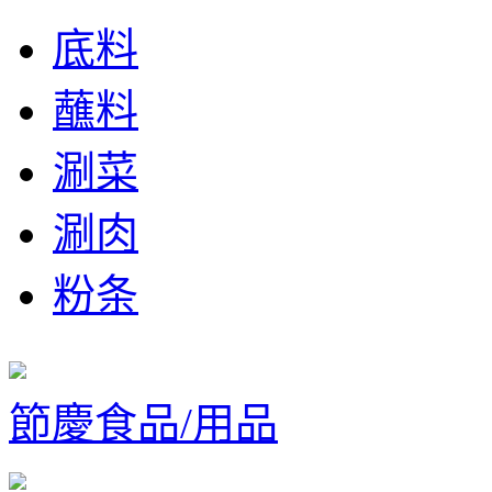
底料
蘸料
涮菜
涮肉
粉条
節慶食品/用品