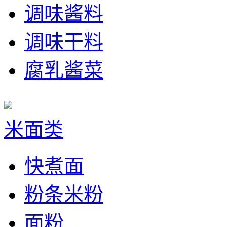
调味酱料
调味干料
腐乳酱菜
米面类
快煮面
粉条米粉
面粉