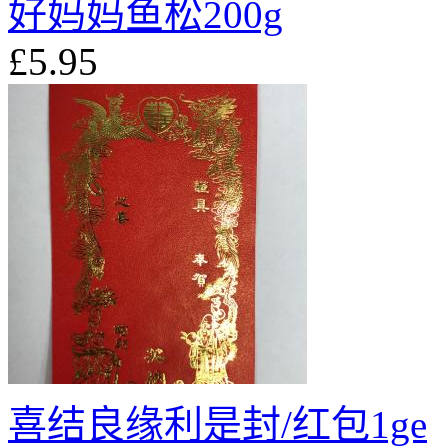
好妈妈鱼松200g
£5.95
喜结良缘利是封/红包1ge