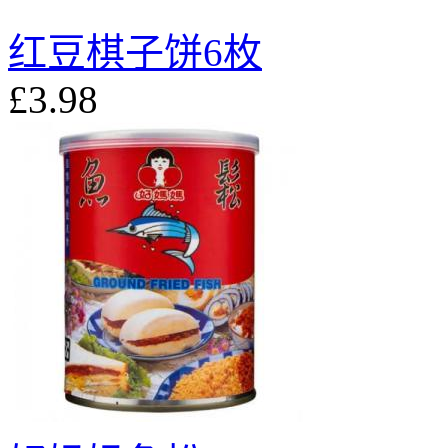
红豆棋子饼6枚
£3.98