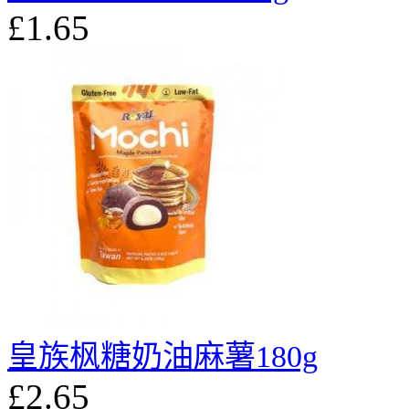
£1.65
皇族枫糖奶油麻薯180g
£2.65