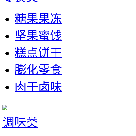
糖果果冻
坚果蜜饯
糕点饼干
膨化零食
肉干卤味
调味类