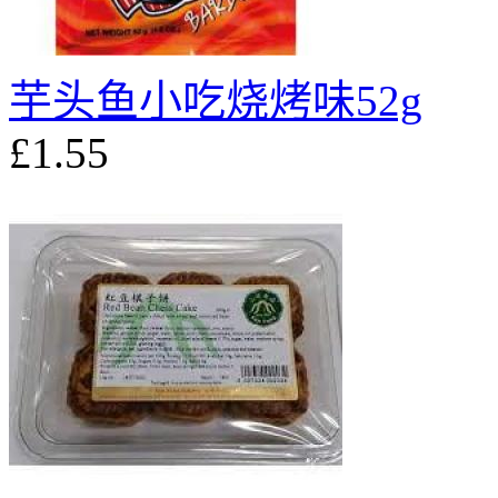
芋头鱼小吃烧烤味52g
£1.55