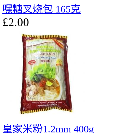
嘿糖叉烧包 165克
£2.00
皇家米粉1.2mm 400g