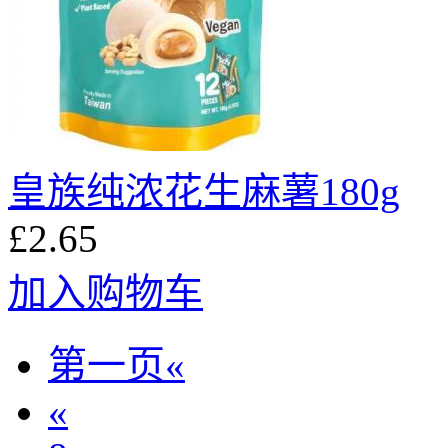
皇族纯浓花生麻薯180g
£2.65
加入购物车
第一页«
«