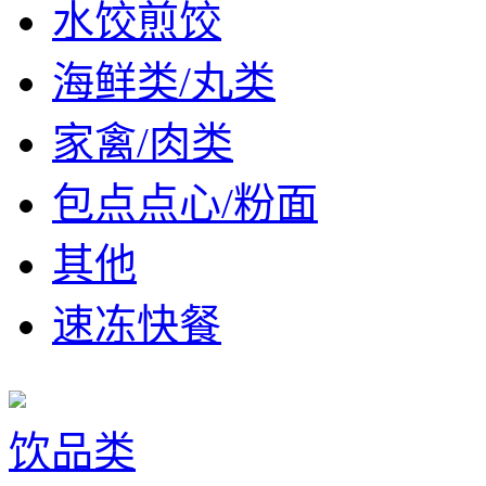
水饺煎饺
海鲜类/丸类
家禽/肉类
包点点心/粉面
其他
速冻快餐
饮品类