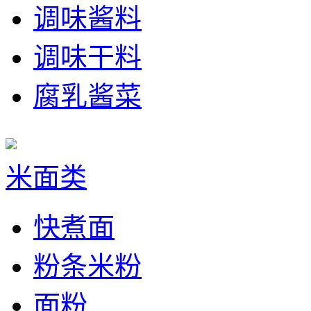
调味酱料
调味干料
腐乳酱菜
米面类
快煮面
粉条米粉
面粉