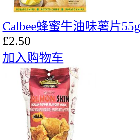
Calbee蜂蜜牛油味薯片55
£2.50
加入购物车