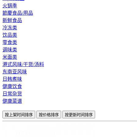
火锅季
節慶食品/用品
新鲜食品
冷冻类
饮品类
零食类
调味类
米面类
港式风味/干货/汤料
东南亚风味
日韩煮味
健康饮食
日常杂货
健康菜谱
按上架时间排序
按价格排序
按更新时间排序