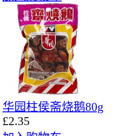
华园柱侯斋烧鹅80g
£2.35