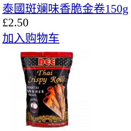
泰國斑斓味香脆金卷150g
£2.50
加入购物车