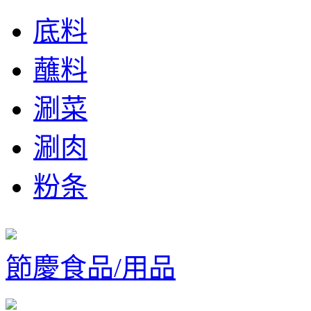
底料
蘸料
涮菜
涮肉
粉条
節慶食品/用品