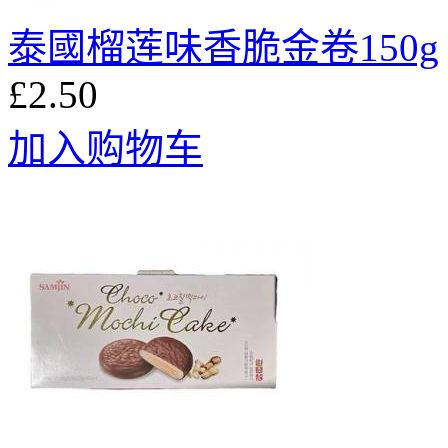
泰國榴莲味香脆金卷150g
£2.50
加入购物车