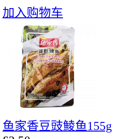
加入购物车
鱼家香豆豉鯪鱼155g