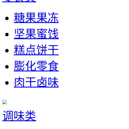
糖果果冻
坚果蜜饯
糕点饼干
膨化零食
肉干卤味
调味类