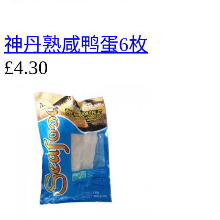
神丹熟咸鸭蛋6枚
£4.30