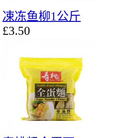
凁冻鱼柳1公斤
£3.50