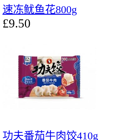
速冻鱿鱼花800g
£9.50
功夫番茄牛肉饺410g