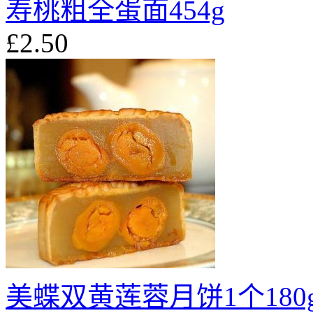
寿桃粗全蛋面454g
£2.50
美蝶双黄莲蓉月饼1个180