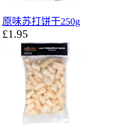
原味苏打饼干250g
£1.95