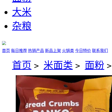
大米
杂粮
首页
每日推荐
热销产品
新品上架
火锅类
今日特价
联系我们
首页
米面类
面粉
>
>