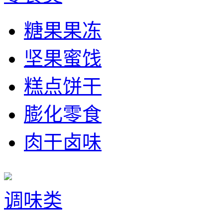
糖果果冻
坚果蜜饯
糕点饼干
膨化零食
肉干卤味
调味类