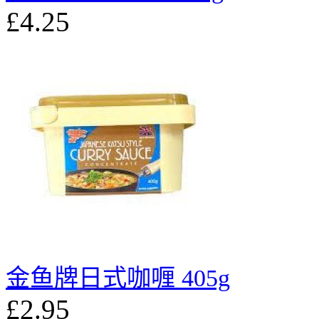
£4.25
金鱼牌日式咖喱 405g
£2.95