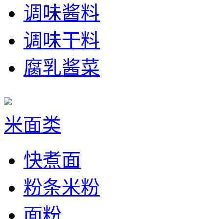
调味酱料
调味干料
腐乳酱菜
米面类
快煮面
粉条米粉
面粉