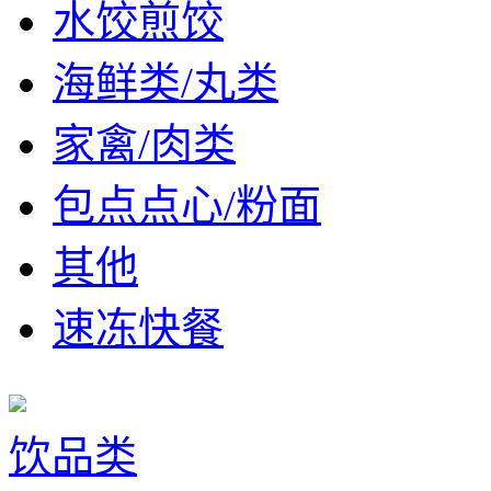
水饺煎饺
海鲜类/丸类
家禽/肉类
包点点心/粉面
其他
速冻快餐
饮品类