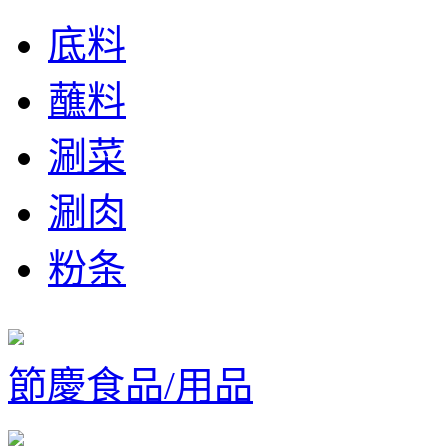
底料
蘸料
涮菜
涮肉
粉条
節慶食品/用品