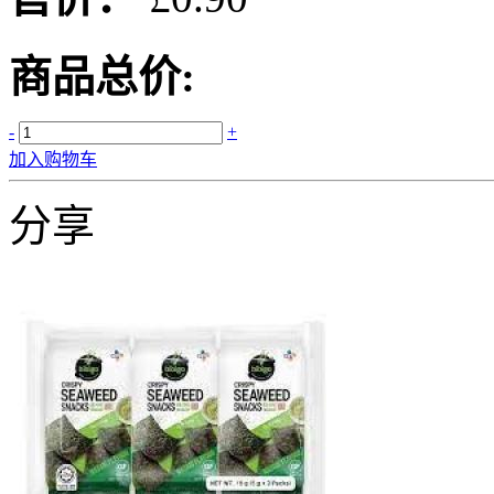
商品总价:
-
+
加入购物车
分享