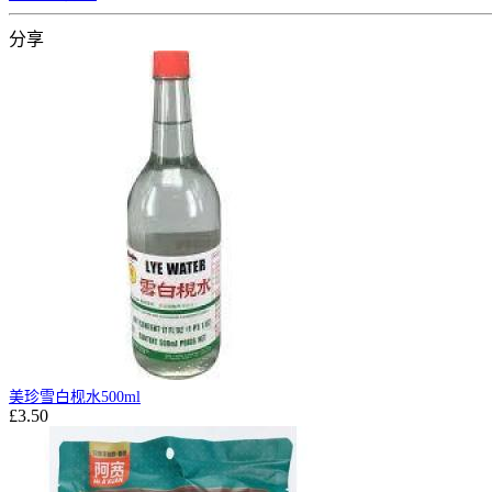
分享
美珍雪白枧水500ml
£3.50