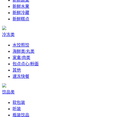
新鲜蔬菜
新鲜水果
新鲜冷藏
新鲜糕点
冷冻类
水饺煎饺
海鲜类/丸类
家禽/肉类
包点点心/粉面
其他
速冻快餐
饮品类
软包装
听装
瓶装饮品