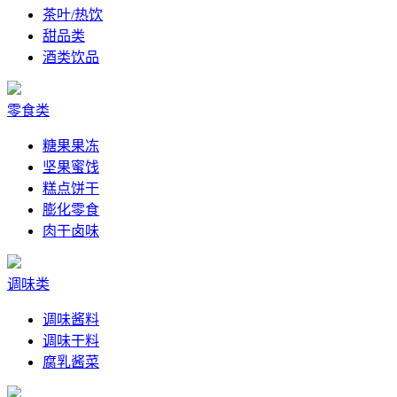
茶叶/热饮
甜品类
酒类饮品
零食类
糖果果冻
坚果蜜饯
糕点饼干
膨化零食
肉干卤味
调味类
调味酱料
调味干料
腐乳酱菜