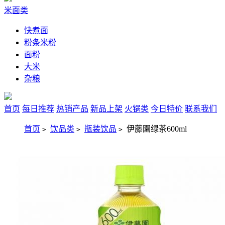
米面类
快煮面
粉条米粉
面粉
大米
杂粮
首页
每日推荐
热销产品
新品上架
火锅类
今日特价
联系我们
首页
饮品类
瓶装饮品
伊藤園绿茶600ml
>
>
>