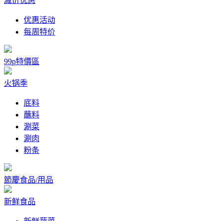
减价优惠
优惠活动
每周特价
99p特價區
火锅季
底料
蘸料
涮菜
涮肉
粉条
節慶食品/用品
新鲜食品