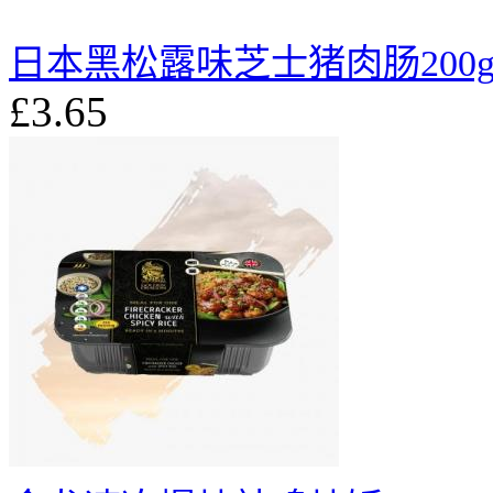
日本黑松露味芝士猪肉肠200
£3.65