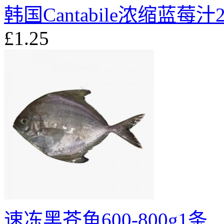
韩国Cantabile浓缩蓝莓汁2
£1.25
速冻黑苍鱼600-800g1条