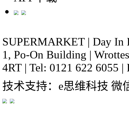
SUPERMARKET
|
Day In 
1, Po-On Building
|
Wrottes
4RT
|
Tel: 0121 622 6055
|
技术支持：e思维科技 微信:em