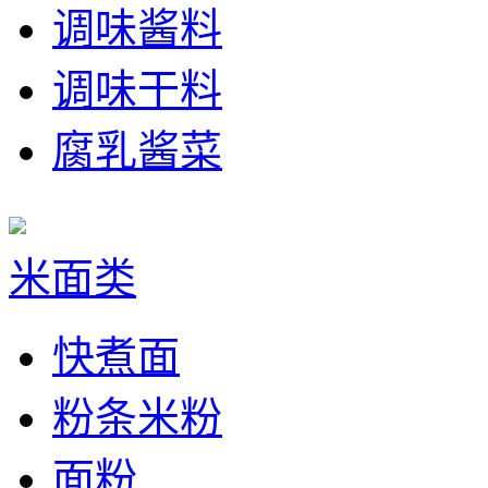
调味酱料
调味干料
腐乳酱菜
米面类
快煮面
粉条米粉
面粉