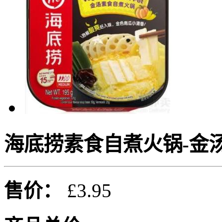
海底捞素食自煮火锅-金汤1
售价：
£3.95