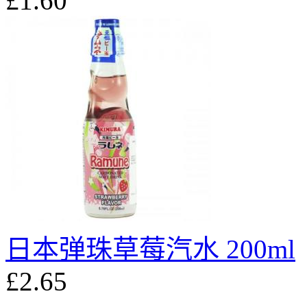
£1.60
日本弹珠草莓汽水 200ml
£2.65