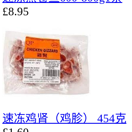
£8.95
速冻鸡肾（鸡胗） 454克