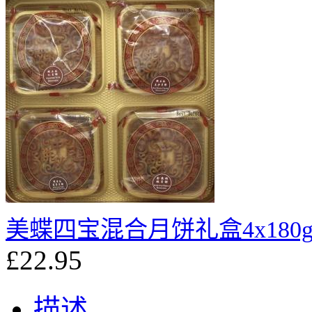
美蝶四宝混合月饼礼盒4x180
£22.95
描述