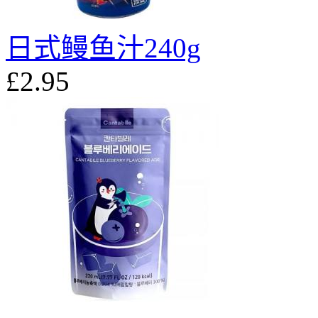
日式鳗鱼汁240g
£2.95