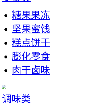
糖果果冻
坚果蜜饯
糕点饼干
膨化零食
肉干卤味
调味类