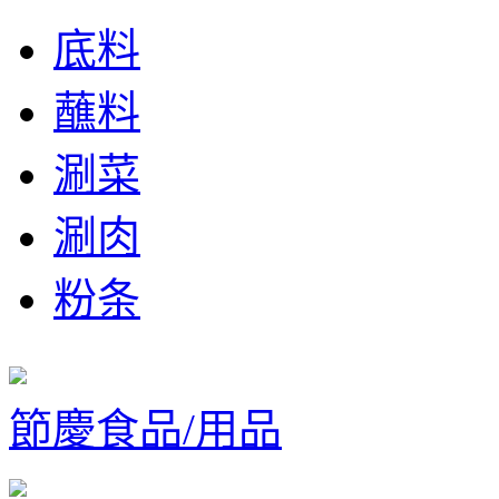
底料
蘸料
涮菜
涮肉
粉条
節慶食品/用品