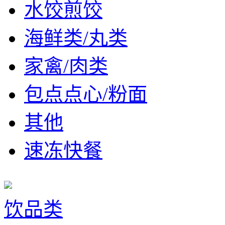
水饺煎饺
海鲜类/丸类
家禽/肉类
包点点心/粉面
其他
速冻快餐
饮品类