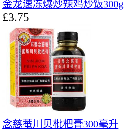
金龙速冻爆炒辣鸡炒饭300g
£3.75
念慈菴川贝枇杷膏300毫升