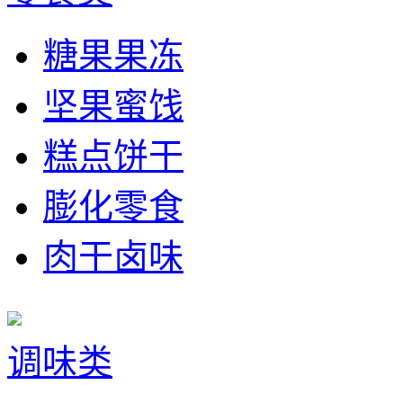
糖果果冻
坚果蜜饯
糕点饼干
膨化零食
肉干卤味
调味类