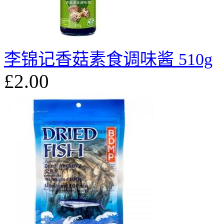
李锦记香菇素食调味酱 510g
£2.00