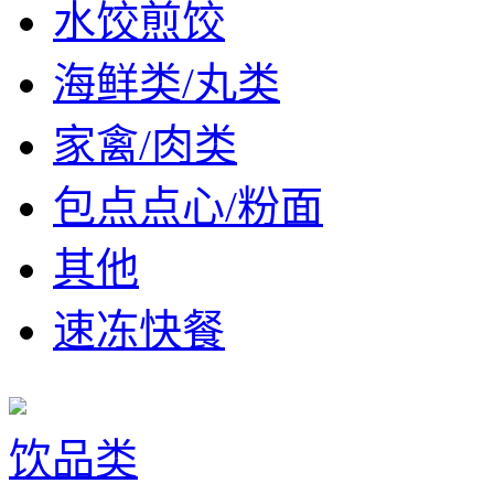
水饺煎饺
海鲜类/丸类
家禽/肉类
包点点心/粉面
其他
速冻快餐
饮品类