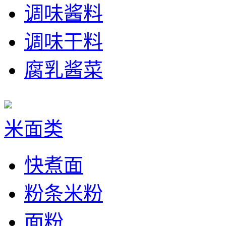
调味酱料
调味干料
腐乳酱菜
米面类
快煮面
粉条米粉
面粉