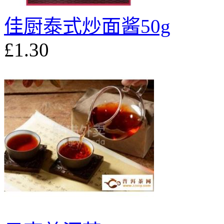
佳厨泰式炒面酱50g
£1.30