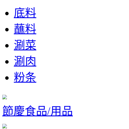
底料
蘸料
涮菜
涮肉
粉条
節慶食品/用品