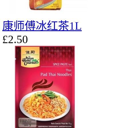
康师傅冰红茶1L
£2.50