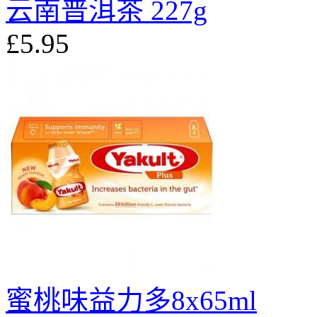
云南普洱茶 227g
£5.95
蜜桃味益力多8x65ml