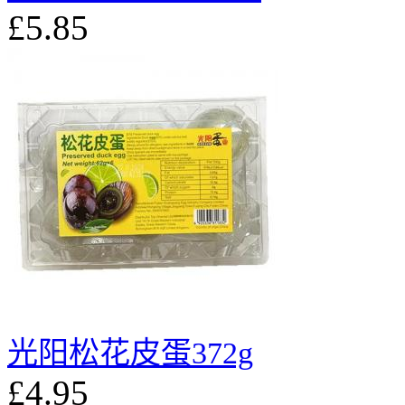
£5.85
光阳松花皮蛋372g
£4.95