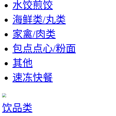
水饺煎饺
海鲜类/丸类
家禽/肉类
包点点心/粉面
其他
速冻快餐
饮品类