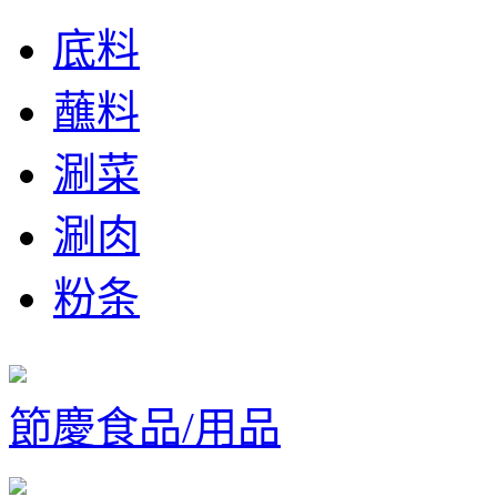
底料
蘸料
涮菜
涮肉
粉条
節慶食品/用品