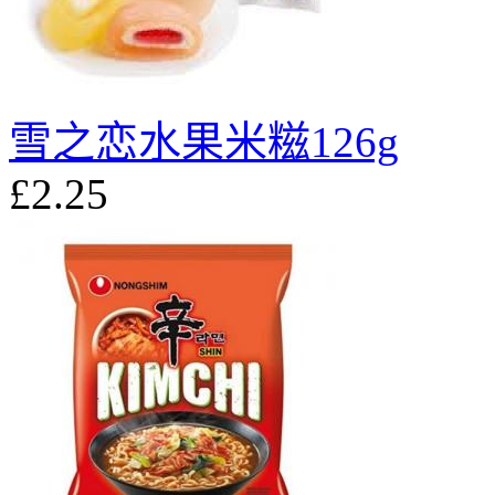
雪之恋水果米糍126g
£2.25