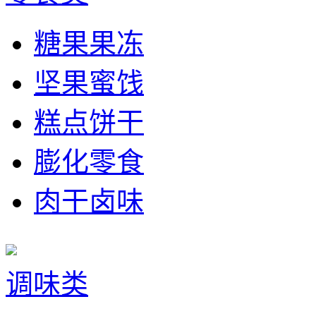
糖果果冻
坚果蜜饯
糕点饼干
膨化零食
肉干卤味
调味类