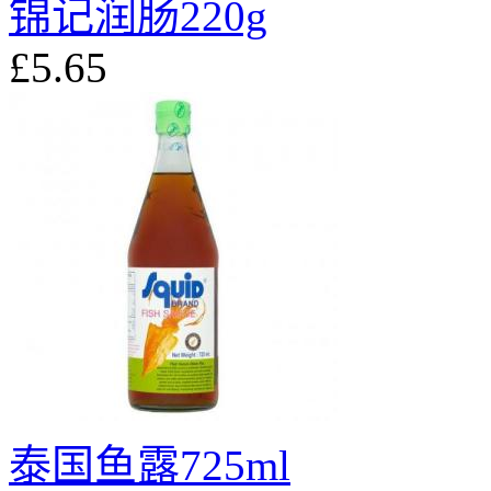
锦记润肠220g
£5.65
泰国鱼露725ml