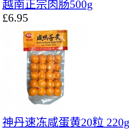
越南正宗肉肠500g
£6.95
神丹速冻咸蛋黄20粒 220