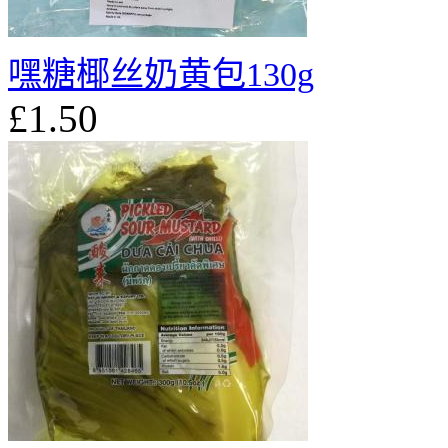
嘿糖椰丝奶黄包130g
£1.50