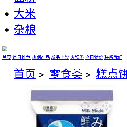
大米
杂粮
首页
每日推荐
热销产品
新品上架
火锅类
今日特价
联系我们
首页
零食类
糕点
>
>