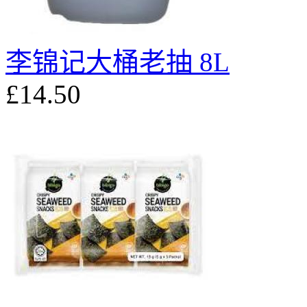
李锦记大桶老抽 8L
£14.50