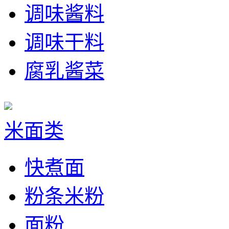
调味酱料
调味干料
腐乳酱菜
米面类
快煮面
粉条米粉
面粉