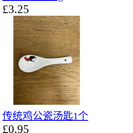
£3.25
传统鸡公瓷汤匙1个
£0.95