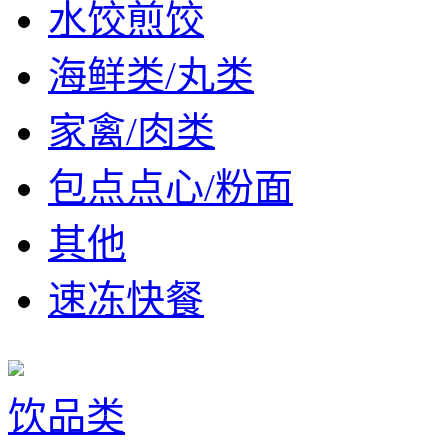
水饺煎饺
海鲜类/丸类
家禽/肉类
包点点心/粉面
其他
速冻快餐
饮品类