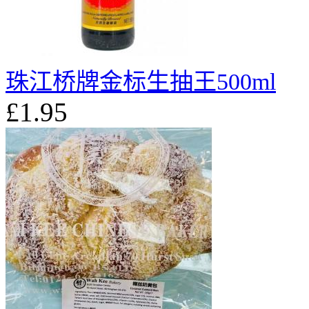
珠江桥牌金标生抽王500ml
£1.95