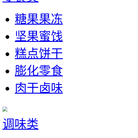
糖果果冻
坚果蜜饯
糕点饼干
膨化零食
肉干卤味
调味类