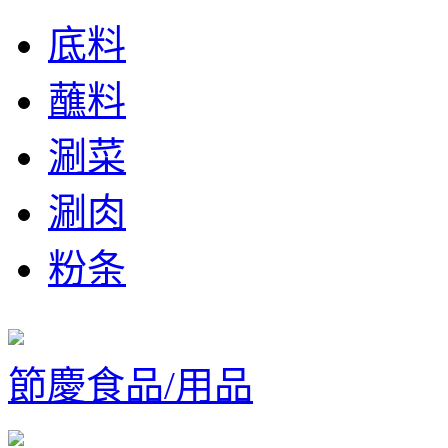
底料
蘸料
涮菜
涮肉
粉条
節慶食品/用品