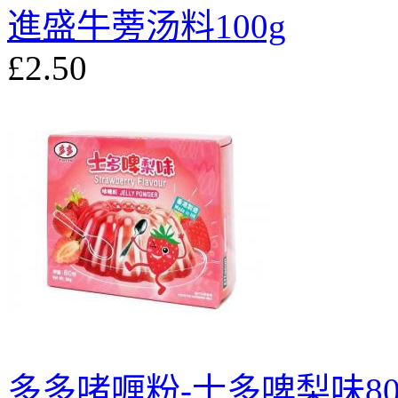
進盛牛蒡汤料100g
£2.50
多多啫喱粉-士多啤梨味80