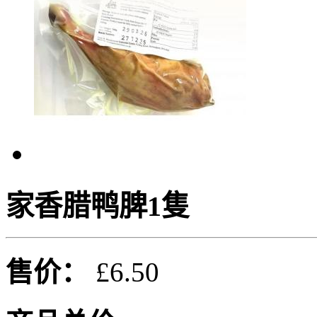
家香腊鸭脾1隻
售价：
£6.50