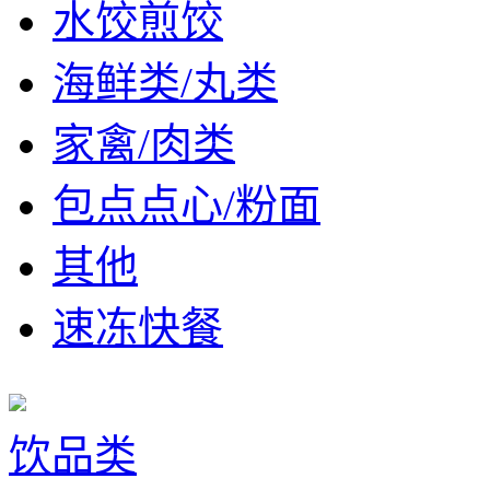
水饺煎饺
海鲜类/丸类
家禽/肉类
包点点心/粉面
其他
速冻快餐
饮品类