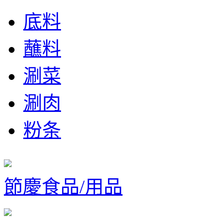
底料
蘸料
涮菜
涮肉
粉条
節慶食品/用品