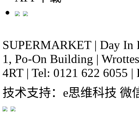
SUPERMARKET
|
Day In 
1, Po-On Building
|
Wrottes
4RT
|
Tel: 0121 622 6055
|
技术支持：e思维科技 微信:em