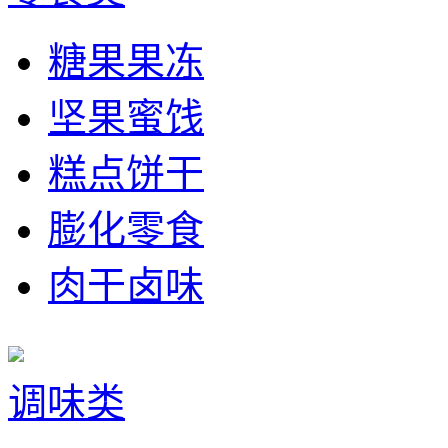
糖果果冻
坚果蜜饯
糕点饼干
膨化零食
肉干卤味
调味类