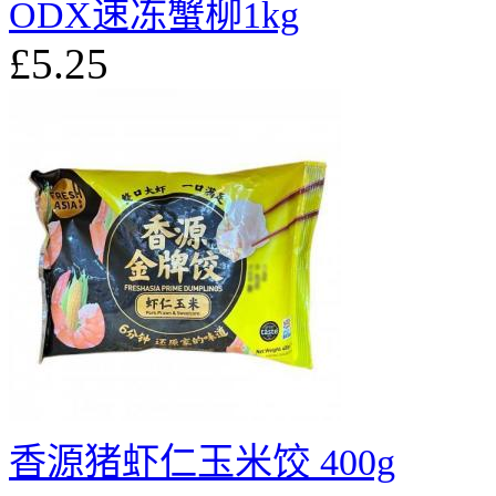
ODX速冻蟹柳1kg
£5.25
香源猪虾仁玉米饺 400g