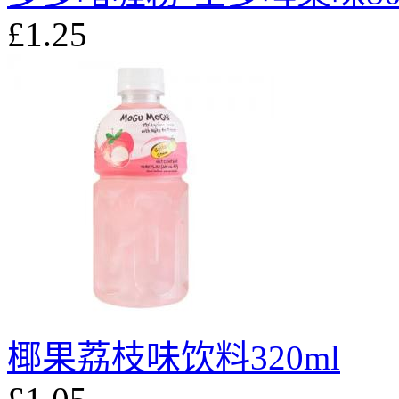
£1.25
椰果荔枝味饮料320ml