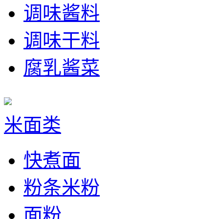
调味酱料
调味干料
腐乳酱菜
米面类
快煮面
粉条米粉
面粉