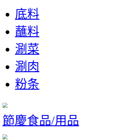
底料
蘸料
涮菜
涮肉
粉条
節慶食品/用品