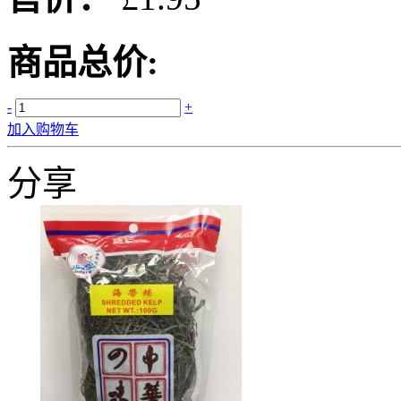
商品总价:
-
+
加入购物车
分享