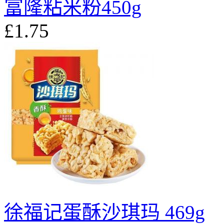
富隆粘米粉450g
£1.75
徐福记蛋酥沙琪玛 469g