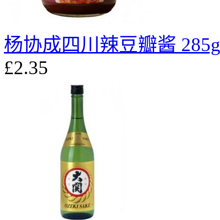
杨协成四川辣豆瓣酱 285
£2.35