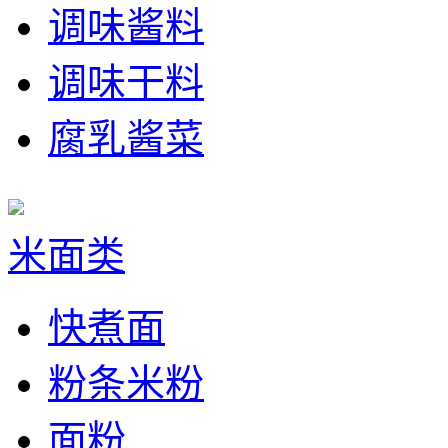
调味酱料
调味干料
腐乳酱菜
米面类
快煮面
粉条米粉
面粉