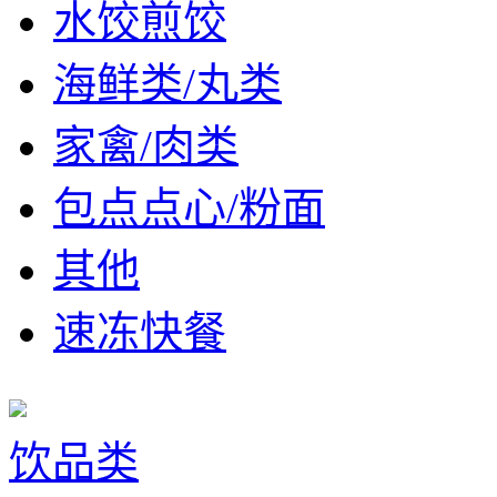
水饺煎饺
海鲜类/丸类
家禽/肉类
包点点心/粉面
其他
速冻快餐
饮品类