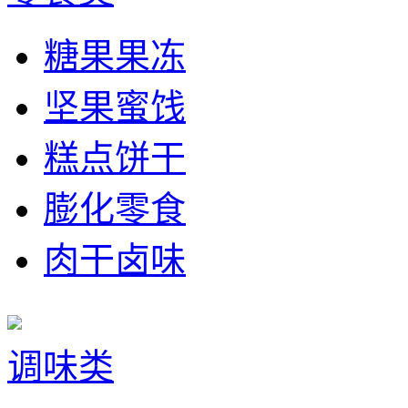
糖果果冻
坚果蜜饯
糕点饼干
膨化零食
肉干卤味
调味类