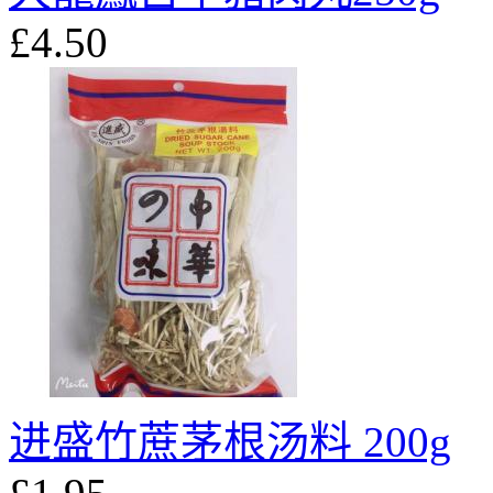
£4.50
进盛竹蔗茅根汤料 200g