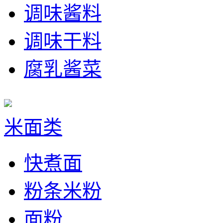
调味酱料
调味干料
腐乳酱菜
米面类
快煮面
粉条米粉
面粉