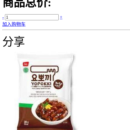
商品总价:
-
+
加入购物车
分享