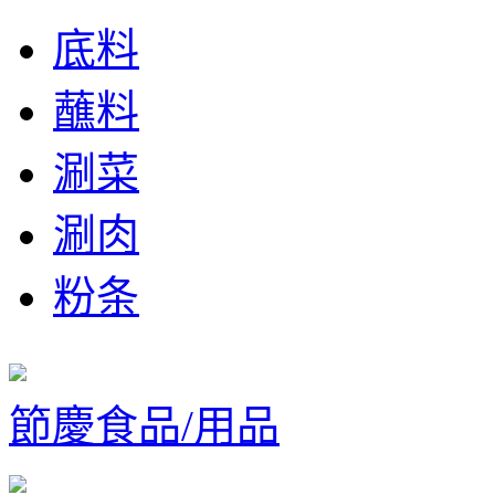
底料
蘸料
涮菜
涮肉
粉条
節慶食品/用品