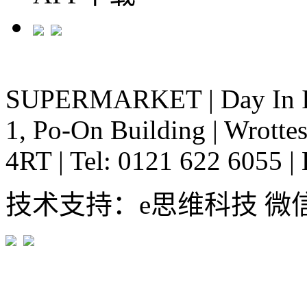
SUPERMARKET
|
Day In 
1, Po-On Building
|
Wrottes
4RT
|
Tel: 0121 622 6055
|
技术支持：e思维科技 微信:em