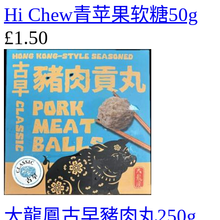
Hi Chew青苹果软糖50g
£1.50
大龍鳳古早豬⾁丸250g