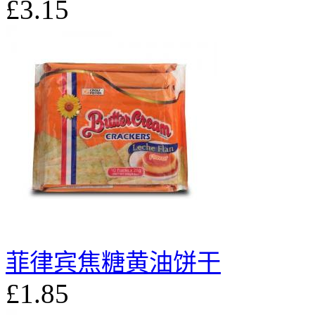
£3.15
菲律宾焦糖黄油饼干
£1.85