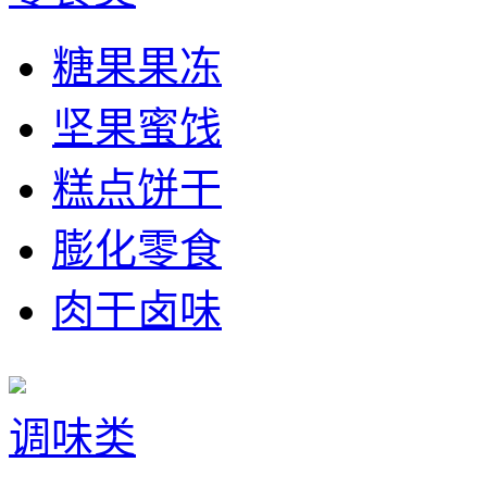
糖果果冻
坚果蜜饯
糕点饼干
膨化零食
肉干卤味
调味类