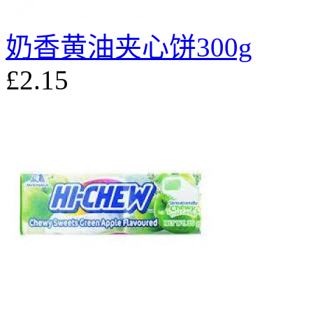
奶香黄油夹心饼300g
£2.15