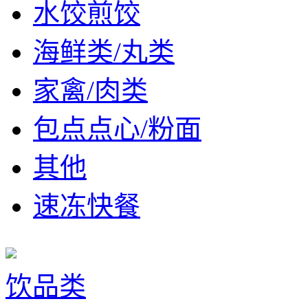
水饺煎饺
海鲜类/丸类
家禽/肉类
包点点心/粉面
其他
速冻快餐
饮品类