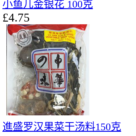
小鱼儿金银花 100克
£4.75
進盛罗汉果菜干汤料150克