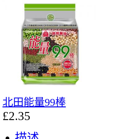
北田能量99棒
£2.35
描述