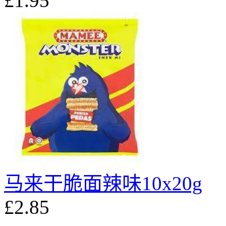
£1.95
马来干脆面辣味10x20g
£2.85