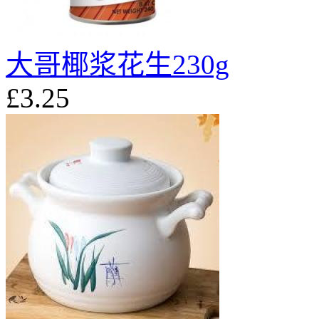
大哥椰浆花生230g
£3.25