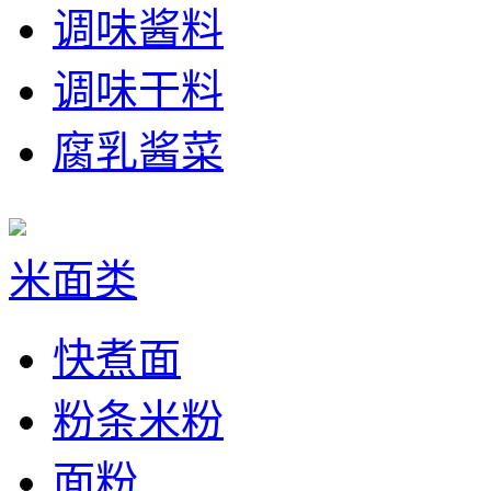
调味酱料
调味干料
腐乳酱菜
米面类
快煮面
粉条米粉
面粉