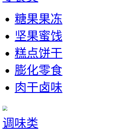
糖果果冻
坚果蜜饯
糕点饼干
膨化零食
肉干卤味
调味类