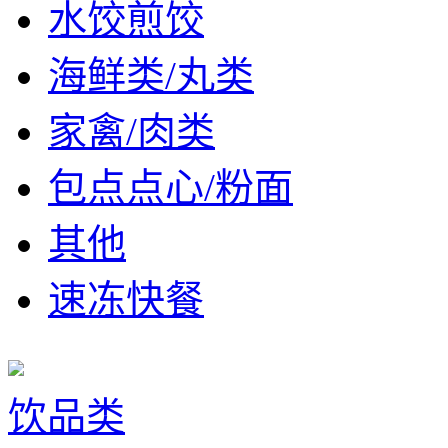
水饺煎饺
海鲜类/丸类
家禽/肉类
包点点心/粉面
其他
速冻快餐
饮品类