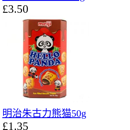
£3.50
明治朱古力熊猫50g
£1.35