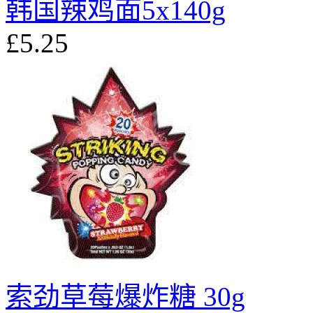
韩国辣鸡面5x140g
£5.25
索劲草莓爆炸糖 30g