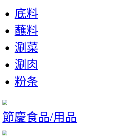
底料
蘸料
涮菜
涮肉
粉条
節慶食品/用品