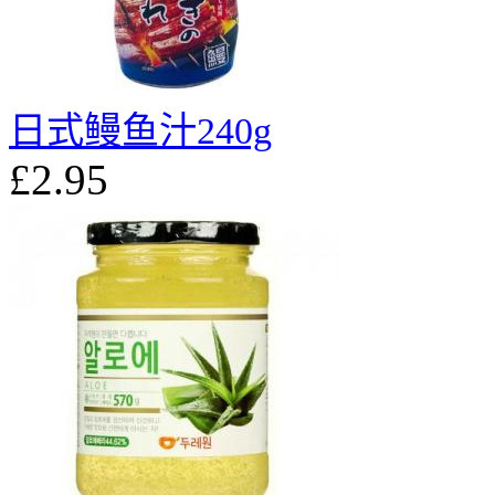
日式鳗鱼汁240g
£2.95