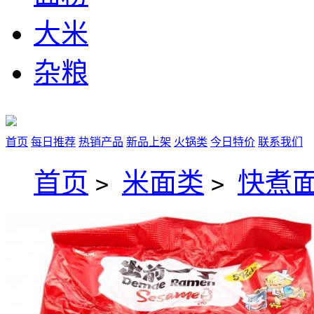
大米
杂粮
首页
每日推荐
热销产品
新品上架
火锅类
今日特价
联系我们
首页
米面类
快煮
>
>