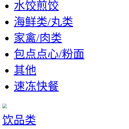
水饺煎饺
海鲜类/丸类
家禽/肉类
包点点心/粉面
其他
速冻快餐
饮品类