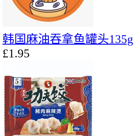
韩国麻油吞拿鱼罐头135g
£1.95