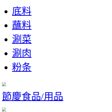
底料
蘸料
涮菜
涮肉
粉条
節慶食品/用品