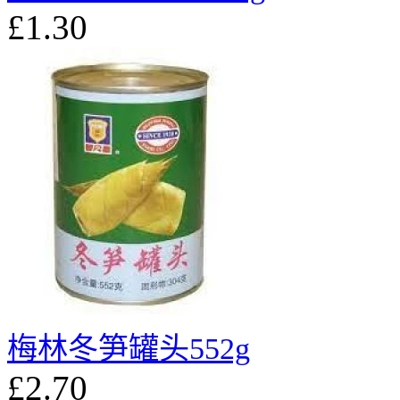
£1.30
梅林冬笋罐头552g
£2.70