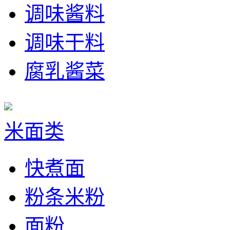
调味酱料
调味干料
腐乳酱菜
米面类
快煮面
粉条米粉
面粉