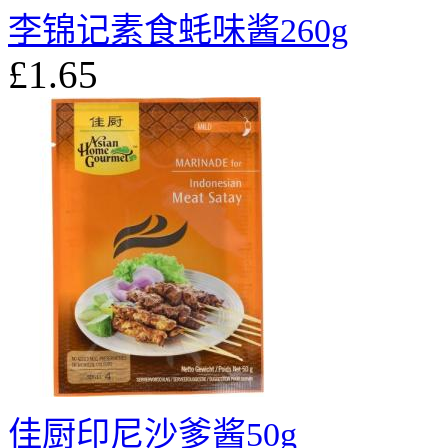
李锦记素食蚝味酱260g
£1.65
佳厨印尼沙爹酱50g