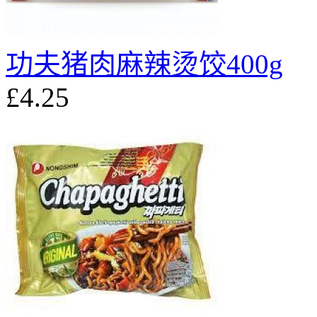
功夫猪肉麻辣烫饺400g
£4.25