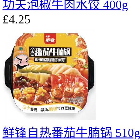
功夫泡椒牛肉水饺 400g
£4.25
鲜锋自热番茄牛腩锅 510