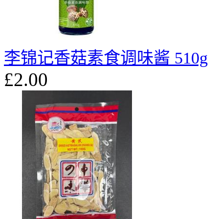
李锦记香菇素食调味酱 510g
£2.00