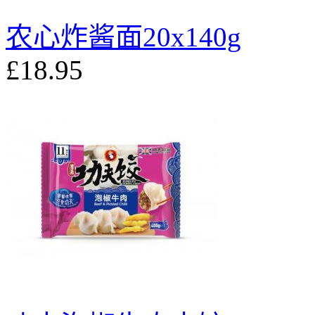
农心炸酱面20x140g
£18.95