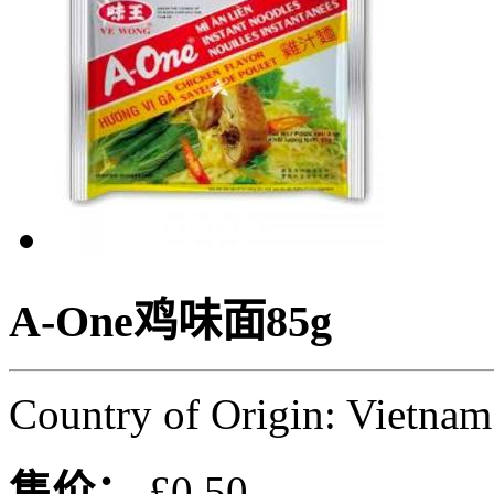
A-One鸡味面85g
Country of Origin: Vietnam
售价：
£0.50