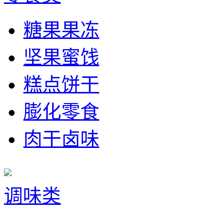
糖果果冻
坚果蜜饯
糕点饼干
膨化零食
肉干卤味
调味类