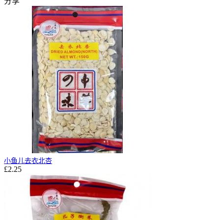
分享
小鱼儿去衣北杏
£2.25