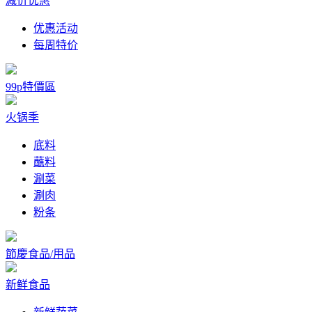
减价优惠
优惠活动
每周特价
99p特價區
火锅季
底料
蘸料
涮菜
涮肉
粉条
節慶食品/用品
新鲜食品