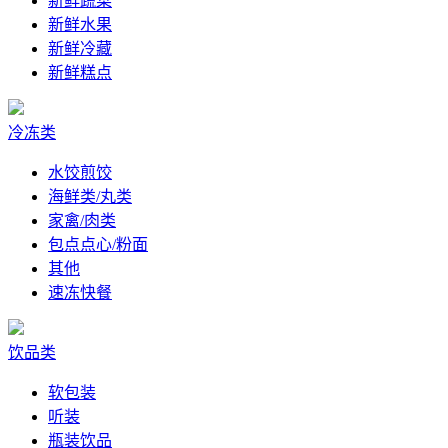
新鲜蔬菜
新鲜水果
新鲜冷藏
新鲜糕点
冷冻类
水饺煎饺
海鲜类/丸类
家禽/肉类
包点点心/粉面
其他
速冻快餐
饮品类
软包装
听装
瓶装饮品