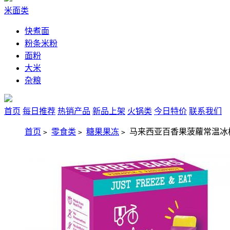
米面类
快煮面
粉条米粉
面粉
大米
杂粮
首页
每日推荐
热销产品
新品上架
火锅类
今日特价
联系我们
首页
零食类
糖果果冻
马来西亚百香果菠蘿常温冰棒6
>
>
>