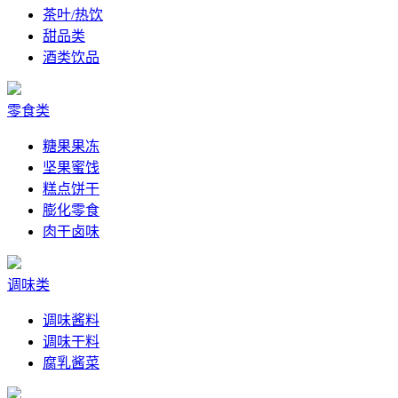
茶叶/热饮
甜品类
酒类饮品
零食类
糖果果冻
坚果蜜饯
糕点饼干
膨化零食
肉干卤味
调味类
调味酱料
调味干料
腐乳酱菜