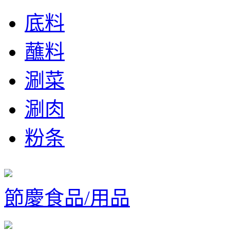
底料
蘸料
涮菜
涮肉
粉条
節慶食品/用品