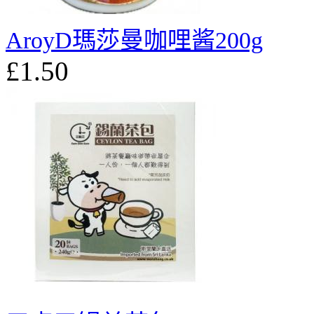
AroyD瑪莎曼咖哩酱200g
£1.50