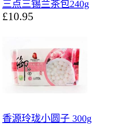
三点三锡兰茶包240g
£10.95
香源玲珑小圆子 300g