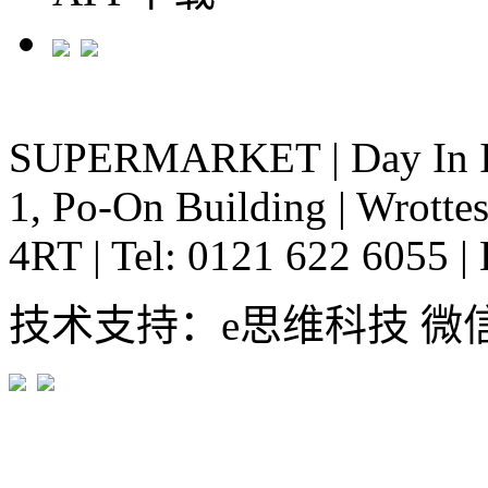
SUPERMARKET
|
Day In 
1, Po-On Building
|
Wrottes
4RT
|
Tel: 0121 622 6055
|
技术支持：e思维科技 微信:em