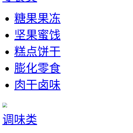
糖果果冻
坚果蜜饯
糕点饼干
膨化零食
肉干卤味
调味类