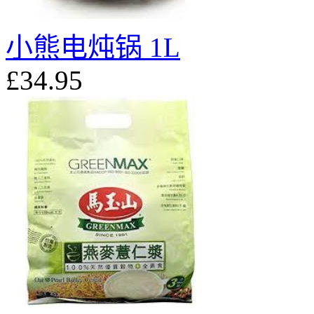
小熊电炖锅 1L
£34.95