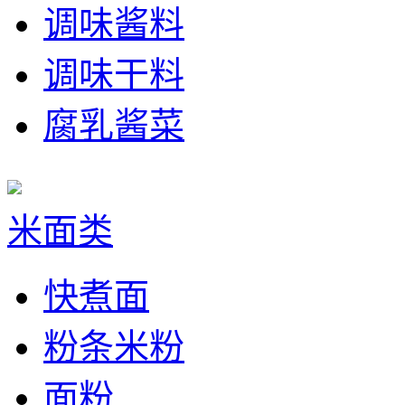
调味酱料
调味干料
腐乳酱菜
米面类
快煮面
粉条米粉
面粉