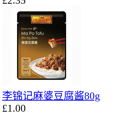
£2.35
李锦记麻婆豆腐酱80g
£1.00