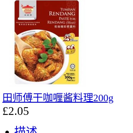
田师傅干咖喱酱料理200g
£2.05
描述