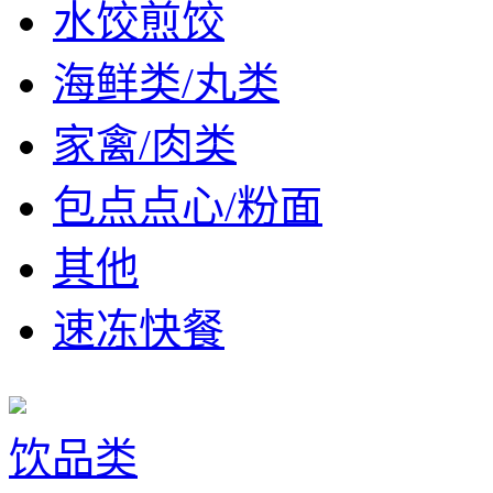
水饺煎饺
海鲜类/丸类
家禽/肉类
包点点心/粉面
其他
速冻快餐
饮品类