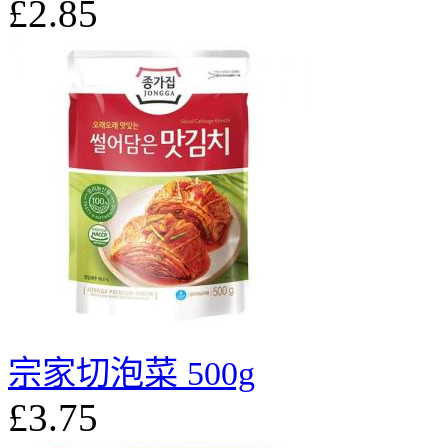
£2.85
宗家切泡菜 500g
£3.75