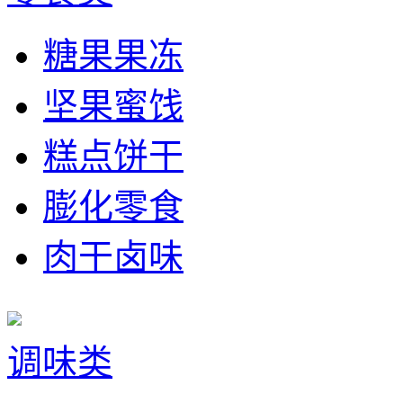
糖果果冻
坚果蜜饯
糕点饼干
膨化零食
肉干卤味
调味类