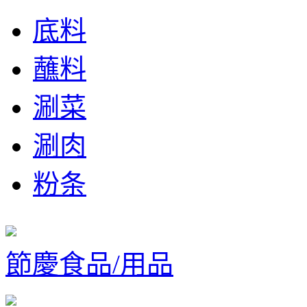
底料
蘸料
涮菜
涮肉
粉条
節慶食品/用品