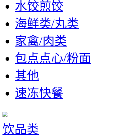
水饺煎饺
海鲜类/丸类
家禽/肉类
包点点心/粉面
其他
速冻快餐
饮品类