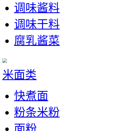
调味酱料
调味干料
腐乳酱菜
米面类
快煮面
粉条米粉
面粉