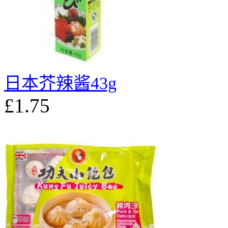
日本芥辣酱43g
£1.75