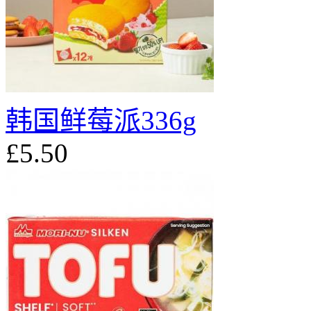
韩国鲜莓派336g
£5.50