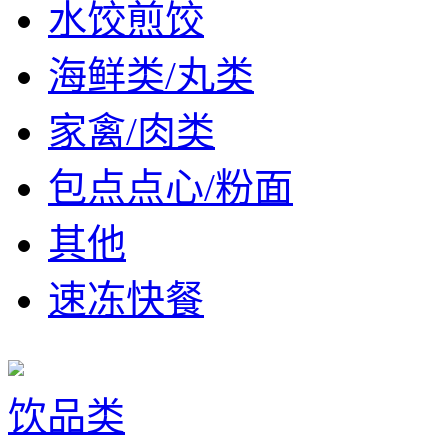
水饺煎饺
海鲜类/丸类
家禽/肉类
包点点心/粉面
其他
速冻快餐
饮品类