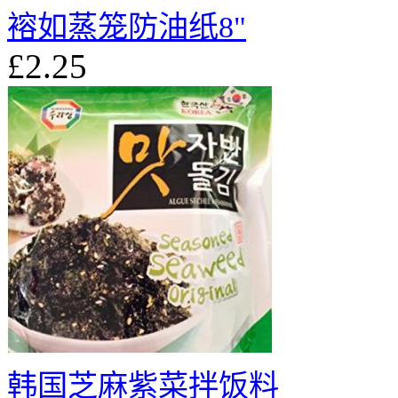
褣如蒸笼防油纸8"
£2.25
韩国芝麻紫菜拌饭料