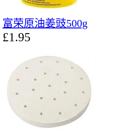
富荣原油姜豉500g
£1.95