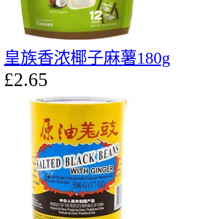
皇族香浓椰子麻薯180g
£2.65