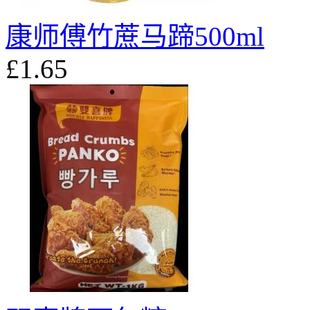
康师傅竹蔗马蹄500ml
£1.65