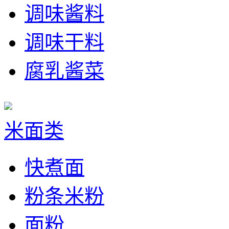
调味酱料
调味干料
腐乳酱菜
米面类
快煮面
粉条米粉
面粉