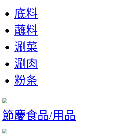
底料
蘸料
涮菜
涮肉
粉条
節慶食品/用品