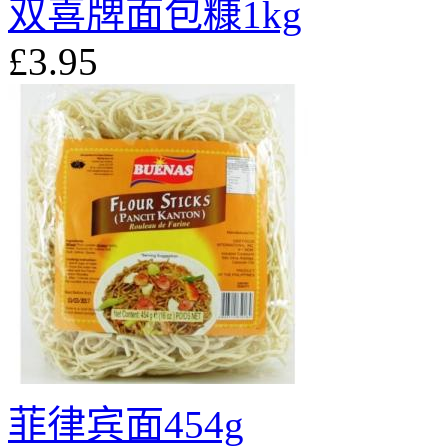
双喜牌面包糠1kg
£3.95
菲律宾面454g