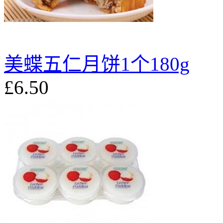
美蝶五仁月饼1个180g
£6.50