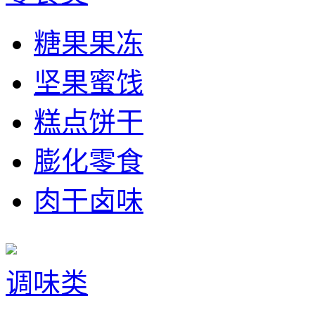
糖果果冻
坚果蜜饯
糕点饼干
膨化零食
肉干卤味
调味类