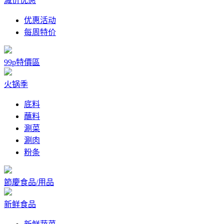
减价优惠
优惠活动
每周特价
99p特價區
火锅季
底料
蘸料
涮菜
涮肉
粉条
節慶食品/用品
新鲜食品