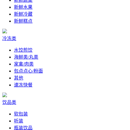
新鲜蔬菜
新鲜水果
新鲜冷藏
新鲜糕点
冷冻类
水饺煎饺
海鲜类/丸类
家禽/肉类
包点点心/粉面
其他
速冻快餐
饮品类
软包装
听装
瓶装饮品