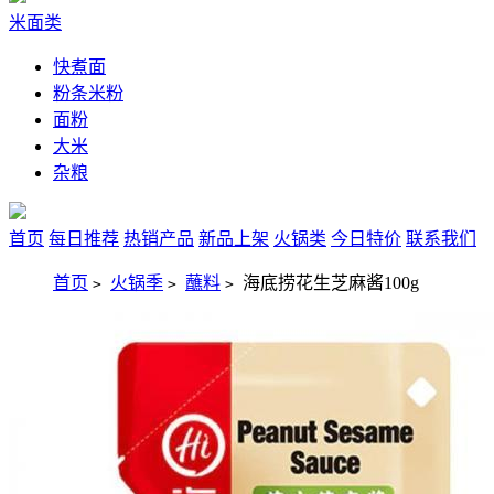
米面类
快煮面
粉条米粉
面粉
大米
杂粮
首页
每日推荐
热销产品
新品上架
火锅类
今日特价
联系我们
首页
火锅季
蘸料
海底捞花生芝麻酱100g
>
>
>