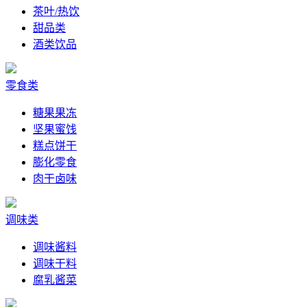
茶叶/热饮
甜品类
酒类饮品
零食类
糖果果冻
坚果蜜饯
糕点饼干
膨化零食
肉干卤味
调味类
调味酱料
调味干料
腐乳酱菜